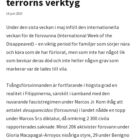
terrorns verktyg
14 juni 2023
Under den sista veckan i maj inföll den internationella
veckan för de försvunna (International Week of the
Disappeared) – en viktig period för familjer som sörjer nära
och kära som de har förlorat, men som inte har något lik
som bevisar deras död och inte heller någon grav som
markerar var de lades till vila.
Tvångsförsvinnanden är fortfarande i högsta grad en
realitet i Filippinerna, särskilt i samband med den
nuvarande fascistregimen under Marcos Jr. Kom ihåg att
antalet
desaparecidos
(försvunna) i landet nådde en topp
under Marcos Sr:s diktatur, då omkring 2 300 civila
rapporterades saknade. Minst 206 aktivister försvann under
Gloria Macapagal-Arroyos nioåriga styre, 29 under Benigno