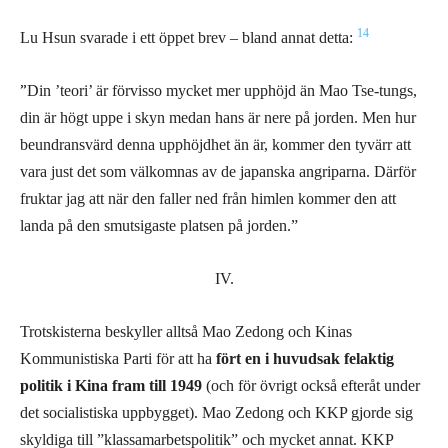
14
Lu Hsun svarade i ett öppet brev – bland annat detta:
”
Din ’teori’ är förvisso mycket mer upphöjd än Mao Tse-tungs,
din är högt uppe i skyn medan hans är nere på jorden. Men hur
beundransvärd denna upphöjdhet än är, kommer den tyvärr att
vara just det som välkomnas av de japanska angriparna. Därför
fruktar jag att när den faller ned från himlen kommer den att
landa på den smutsigaste platsen på jorden.”
IV.
Trotskisterna beskyller alltså Mao Zedong och Kinas
Kommunistiska Parti för att ha
fört en i huvudsak felaktig
politik i Kina fram till 1949
(och för övrigt också efteråt under
det socialistiska uppbygget). Mao Zedong och KKP gjorde sig
skyldiga till ”klassamarbetspolitik” och mycket annat. KKP