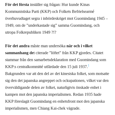
För det första
inställer sig frågan: Hur kunde Kinas
Kommunistiska Parti (KKP) och Folkets Befrielsearmé
överhuvudtaget segra i inbördeskriget mot Guomindang 1945 –
1949, om de ”underkastade sig” samma Guomindang, och
utropa Folkrepubliken 1949 ?!?
För det andra
måste man undersöka
när och i vilket
sammanhang de
t citerade ”löftet” från KKP gjordes. Citatet
stammar från den samarbetsdeklaration med Guomindang som
1
KKP:s centralkommitté utfärdade den 15 juli 1937.
Bakgrunden var att den del av det kinesiska folket, som motsatte
sig den det japanska angreppet och ockupationen, vilket var den
överväldigande delen av folket, naturligtvis önskade enhet i
kampen mot den japanska imperialismen. Redan 1935 hade
KKP föreslagit Guomindang en enhetsfront mot den japanska
imperialismen, men Chiang Kai-chek vägrade.