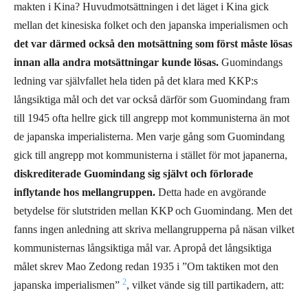
makten i Kina? Huvudmotsättningen i det läget i Kina gick
mellan det kinesiska folket och den japanska imperialismen och
det var därmed också den motsättning som först måste lösas
innan alla andra motsättningar kunde lösas.
Guomindangs
ledning var självfallet hela tiden på det klara med KKP:s
långsiktiga mål och det var också därför som Guomindang fram
till 1945 ofta hellre gick till angrepp mot kommunisterna än mot
de japanska imperialisterna. Men varje gång som Guomindang
gick till angrepp mot kommunisterna i stället för mot japanerna,
diskrediterade Guomindang sig självt och förlorade
inflytande hos mellangruppen.
Detta hade en avgörande
betydelse för slutstriden mellan KKP och Guomindang. Men det
fanns ingen anledning att skriva mellangrupperna på näsan vilket
kommunisternas långsiktiga mål var. Apropå det långsiktiga
målet skrev Mao Zedong redan 1935 i ”Om taktiken mot den
2
japanska imperialismen”
, vilket vände sig till partikadern, att: