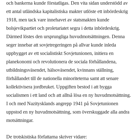
och bankerna kunde förstatligas. Den vita sidan understödd av
ett antal utländska kapitalistiska makter utlöste ett inbördeskrig
1918, men tack vare innehavet av statsmakten kunde
bolsjevikpartiet och proletariatet segra i detta inbördeskrig.
Därmed löstes den ursprungliga huvudmotsättningen. Denna
seger innebar att sovjetregeringen på allvar kunde inleda
uppbygget av ett socialistiskt Sovjetunionen, initiera en
planekonomi och revolutionera de sociala förhållandena,
utbildningsväsendet, hälsoväsendet, kvinnans ställning,
förhållandet till de nationella minoriteterna samt att senare
kollektivisera jordbruket. Uppgiften bestod i att bygga
socialismen i ett land och att alltså lösa en ny huvudmotsättning.
I och med Nazitysklands angrepp 1941 på Sovjetunionen
uppstod en ny huvudmotsättning, som överskuggade alla andra
motsättningar.
De trotskistiska författarna skriver vidare: