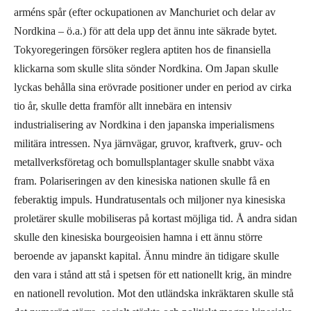
arméns spår (efter ockupationen av Manchuriet och delar av
Nordkina – ö.a.) för att dela upp det ännu inte säkrade bytet.
Tokyoregeringen försöker reglera aptiten hos de finansiella
klickarna som skulle slita sönder Nordkina. Om Japan skulle
lyckas behålla sina erövrade positioner under en period av cirka
tio år, skulle detta framför allt innebära en intensiv
industrialisering av Nordkina i den japanska imperialismens
militära intressen. Nya järnvägar, gruvor, kraftverk, gruv- och
metallverksföretag och bomullsplantager skulle snabbt växa
fram. Polariseringen av den kinesiska nationen skulle få en
feberaktig impuls. Hundratusentals och miljoner nya kinesiska
proletärer skulle mobiliseras på kortast möjliga tid. Å andra sidan
skulle den kinesiska bourgeoisien hamna i ett ännu större
beroende av japanskt kapital. Ännu mindre än tidigare skulle
den vara i stånd att stå i spetsen för ett nationellt krig, än mindre
en nationell revolution. Mot den utländska inkräktaren skulle stå