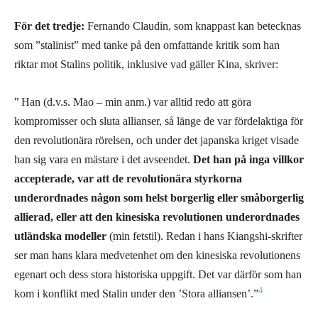
För det tredje:
Fernando Claudin, som knappast kan betecknas
som ”stalinist” med tanke på den omfattande kritik som han
riktar mot Stalins politik, inklusive vad gäller Kina, skriver:
”
Han (d.v.s. Mao – min anm.) var alltid redo att göra
kompromisser och sluta allianser, så länge de var fördelaktiga för
den revolutionära rörelsen, och under det japanska kriget visade
han sig vara en mästare i det avseendet.
Det han på inga villkor
accepterade, var att de revolutionära styrkorna
underordnades någon som helst borgerlig eller småborgerlig
allierad, eller att den kinesiska revolutionen underordnades
utländska modeller
(min fetstil). Redan i hans Kiangshi-skrifter
ser man hans klara medvetenhet om den kinesiska revolutionens
egenart och dess stora historiska uppgift. Det var därför som han
4
kom i konflikt med Stalin under den ’Stora alliansen’.”