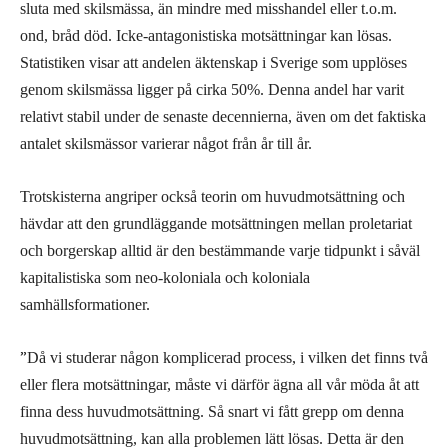
sluta med skilsmässa, än mindre med misshandel eller t.o.m.
ond, bråd död. Icke-antagonistiska motsättningar kan lösas.
Statistiken visar att andelen äktenskap i Sverige som upplöses
genom skilsmässa ligger på cirka 50%. Denna andel har varit
relativt stabil under de senaste decennierna, även om det faktiska
antalet skilsmässor varierar något från år till år.
Trotskisterna angriper också teorin om huvudmotsättning och
hävdar att den grundläggande motsättningen mellan proletariat
och borgerskap alltid är den bestämmande varje tidpunkt i såväl
kapitalistiska som neo-koloniala och koloniala
samhällsformationer.
”
Då vi studerar någon komplicerad process, i vilken det finns två
eller flera motsättningar, måste vi därför ägna all vår möda åt att
finna dess huvudmotsättning. Så snart vi fått grepp om denna
huvudmotsättning, kan alla problemen lätt lösas. Detta är den