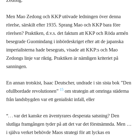
Zedong.”
Men Mao Zedong och KKP utövade ledningen över denna
rörelse, särskilt efter 1935. Sprang Mao och KKP bara före
rörelsen? Praktiken, d.v.s. det faktum att KKP och Röda armén
besegrade Guomindang i inbördeskriget efter att de japanska
imperialisterna hade besegrats, visade att KKP:s och Mao
Zedongs linje var riktig. Praktiken är nämligen kriteriet på
sanningen.
En annan trotskist, Isaac Deutscher, undrade i sin sista bok ”Den
15
ofullbordade revolutionen”
om strategin att omringa städerna
från landsbygden var ett genialiskt infall, eller
“…
var det kanske en äventyrares desperata satsning? Den
slutliga framgången tyder på att det var det förstnämnda. Men …
i själva verket behövde Maos strategi för att lyckas en