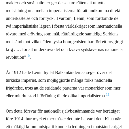
makter och små nationer ger de senare rätten att utnyttja
motsättningarna mellan imperialisterna för att undkomma direkt
underkastelse och förtryck. Tvärtom, Lenin, som fördömde de
två imperialistiska lägren i första världskriget som internationella
rövare med erövring som mål, rättfärdigade samtidigt Serbiens
motstånd mot vilket ”den tyska bourgeoisien har fört ett rovgirigt
krig . … för att underkuva det och kväva sydslavernas nationella
10
revolution”
.
År 1912 hade Lenin hyllat Balkanländernas seger över det
turkiska imperiet, som möjliggjorde många folks nationella
frigörelse, trots att de stridande parterna var monarkier som mer
11
eller mindre stod i förläning till de olika imperialisterna.
Om detta försvar för nationellt självbestämmande var berättigat
före 1914, hur mycket mer måste det inte ha varit det i Kina när
ett mäktigt kommunistparti kunde ta ledningen i motståndskriget