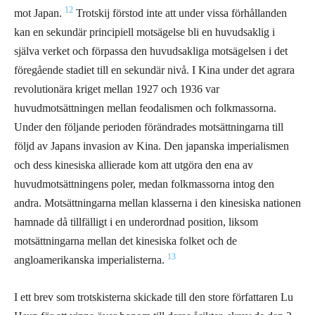
12
mot Japan.
Trotskij förstod inte att under vissa förhållanden
kan en sekundär principiell motsägelse bli en huvudsaklig i
själva verket och förpassa den huvudsakliga motsägelsen i det
föregående stadiet till en sekundär nivå. I Kina under det agrara
revolutionära kriget mellan 1927 och 1936 var
huvudmotsättningen mellan feodalismen och folkmassorna.
Under den följande perioden förändrades motsättningarna till
följd av Japans invasion av Kina. Den japanska imperialismen
och dess kinesiska allierade kom att utgöra den ena av
huvudmotsättningens poler, medan folkmassorna intog den
andra. Motsättningarna mellan klasserna i den kinesiska nationen
hamnade då tillfälligt i en underordnad position, liksom
motsättningarna mellan det kinesiska folket och de
13
angloamerikanska imperialisterna.
I ett brev som trotskisterna skickade till den store författaren Lu