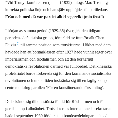
”
Vid Tsunyi-konferensen (januari 1935) antogs Mao Tse-tungs
korrekta politiska linje och han själv upphöjdes till partiledare.
Från och med då var partiet alltid segerrikt (min fetstil)
.
I början av samma period (1929-35) övergick den tidigare
periodens defaitistiska grupp, företrädd av framför allt Chen
7
Duxiu
, till samma position som trotskisterna. I likhet med dem
hävdade han att borgarklassen efter 1927 hade vunnit seger över
imperialismen och feodalismen och att den borgerligt
demokratiska revolutionen därmed var fullbordad. Det kinesiska
proletariatet borde förbereda sig för den kommande socialistiska
revolutionen och under tiden inskränka sig till en laglig kamp
centrerad kring parollen ’För en konstituerande församling’.
De bekände sig till det största förakt för Röda armén och för
gerillakamp i allmänhet. Trotskisternas internationella sekretariat
hade i september 1930 förklarat att bondeavdelningarna ”med