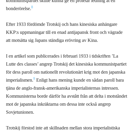
kommunistpartiet skulle kunna ge en proletär ledning åt en
8
bonderörelse.
Efter 1933 fördömde Trotskij och hans kinesiska anhängare
KKP:s uppmaningar till en enad antijapansk front och vägrade
att motsätta sig Japans ständiga erövring av Kina.
I en artikel som publicerades i februari 1933 i tidskriften ’La
Lutte des classes’ angrep Trotskij det kinesiska kommunistpartiet
för dess paroll om nationellt revolutionärt krig mot den japanska
9
imperialismen.
Enligt hans mening kunde en sådan paroll bara
tjäna de anglo-fransk-amerikanska imperialisternas intressen.
Kommunisterna borde därför ha avstått från att delta i motståndet
mot de japanska inkräktarna om dessa inte också angrep
Sovjetunionen.
Trotskij förstod inte att skillnaden mellan stora imperialistiska