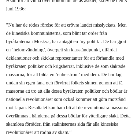
Hsun för att vinna över honom till deras åsikter, skrev de den 3
juni 1936:
”
Nu har de rödas rörelse för att erövra landet misslyckats. Men
de kinesiska kommunisterna, som blint tar order från
byråkraterna i Moskva, har antagit en ’ny politik’. De har gjort
en ’helomvändning’, övergett sin klasståndpunkt, utfärdat
deklarationer och skickat representanter för att förhandla med
byråkrater, politiker och krigsherrar, inklusive de som slaktade
massorna, för att bilda en ’enhetsfront’ med dem. De har lagt
undan sin egen fana och förvirrat folkets sinnen genom att få
massorna att tro att alla dessa byråkrater, politiker och bödlar är
nationella revolutionärer som också kommer att göra motstånd
mot Japan. Resultatet kan bara bli att de revolutionära massorna
överlämnas i händerna på dessa bödlar för ytterligare slakt. Detta
skamlösa förräderi från stalinisternas sida får alla kinesiska
revolutionärer att rodna av skam.”