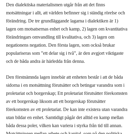
Den dialektiska materialismen utgår från att det finns
motsättningar i allt, att världen befinner sig i ständig rörelse och
förändring. De tre grundläggande lagarna i dialektiken är 1)
lagen om motsatsernas enhet och kamp, 2) lagen om kvantitativa
förändringars omvandling till kvalitativa, och 3) lagen om
negationens negation. Den första lagen, som också brukar
populariseras som ”ett delar sig i två”, är den avgjort viktigaste
och de båda andra är härledda från denna.
Den förstnämnda lagen innebär att enheten består i att de båda
sidorna i en motsättning förutsätter och betingar varandra som i
proletariat och borgerskap; Ett proletariat förutsätter förekomsten
av ett borgerskap liksom att ett borgerskap förutsätter
förekomsten av ett proletariat. De kan inte existera utan varandra
utan bildar en enhet. Samtidigt pågår det alltid en kamp mellan
båda dessa poler, vilken kan variera i styrka från tid till annan.
Motsättningen mellan arbete och kapital, som på den politiska