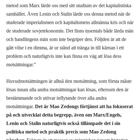
metod som Marx lärde oss med sitt studium av det kapitalistiska
samhället. Även Lenin och Stalin lärde oss denna metod när de
studerade imperialismen och kapitalismens allmänna kris och när
de studerade sovjetekonomin. Det finns tusentals både lärda män
och handlingens män som inte begriper den. Följden är att de
gått vilse i en dimma, är ur stånd att tränga in till kärnan i ett
problem och naturligtvis inte kan finna en väg att lösa dess
motsättningar.”
Huvudmotsättningen är alltså den motsättning, som första måste
lösas innan alla andra motsättningar kan lösas, eftersom den är
bestämmande och utövar inflytande över alla andra
motsättningar.
Det är Mao Zedongs förtjänst att ha fokuserat
på och utvecklat detta begrepp, även om Marx/Engels,
Lenin och Stalin naturligtvis också tillämpade det i sin
politiska metod och praktik precis som Mao Zedong