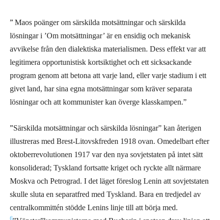
”
Maos poänger om särskilda motsättningar och särskilda
lösningar i ’Om motsättningar’ är en ensidig och mekanisk
avvikelse från den dialektiska materialismen. Dess effekt var att
legitimera opportunistisk kortsiktighet och ett sicksackande
program genom att betona att varje land, eller varje stadium i ett
givet land, har sina egna motsättningar som kräver separata
lösningar och att kommunister kan överge klasskampen.”
”
Särskilda motsättningar och särskilda lösningar” kan återigen
illustreras med Brest-Litovskfreden 1918 ovan. Omedelbart efter
oktoberrevolutionen 1917 var den nya sovjetstaten på intet sätt
konsoliderad; Tyskland fortsatte kriget och ryckte allt närmare
Moskva och Petrograd. I det läget föreslog Lenin att sovjetstaten
skulle sluta en separatfred med Tyskland. Bara en tredjedel av
centralkommittén stödde Lenins linje till att börja med.
6