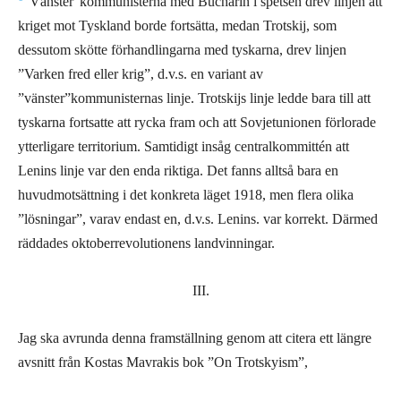
”Vänster”kommunisterna med Bucharin i spetsen drev linjen att
kriget mot Tyskland borde fortsätta, medan Trotskij, som
dessutom skötte förhandlingarna med tyskarna, drev linjen
”Varken fred eller krig”, d.v.s. en variant av
”vänster”kommunisternas linje. Trotskijs linje ledde bara till att
tyskarna fortsatte att rycka fram och att Sovjetunionen förlorade
ytterligare territorium. Samtidigt insåg centralkommittén att
Lenins linje var den enda riktiga. Det fanns alltså bara en
huvudmotsättning i det konkreta läget 1918, men flera olika
”lösningar”, varav endast en, d.v.s. Lenins. var korrekt. Därmed
räddades oktoberrevolutionens landvinningar.
III.
Jag ska avrunda denna framställning genom att citera ett längre
avsnitt från Kostas Mavrakis bok ”On Trotskyism”,