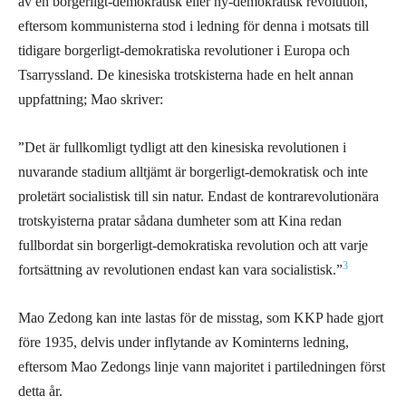
av en borgerligt-demokratisk eller ny-demokratisk revolution,
eftersom kommunisterna stod i ledning för denna i motsats till
tidigare borgerligt-demokratiska revolutioner i Europa och
Tsarryssland. De kinesiska trotskisterna hade en helt annan
uppfattning; Mao skriver:
”
Det är fullkomligt tydligt att den kinesiska revolutionen i
nuvarande stadium alltjämt är borgerligt-demokratisk och inte
proletärt socialistisk till sin natur. Endast de kontrarevolutionära
trotskyisterna pratar sådana dumheter som att Kina redan
fullbordat sin borgerligt-demokratiska revolution och att varje
3
fortsättning av revolutionen endast kan vara socialistisk.”
Mao Zedong kan inte lastas för de misstag, som KKP hade gjort
före 1935, delvis under inflytande av Kominterns ledning,
eftersom Mao Zedongs linje vann majoritet i partiledningen först
detta år.