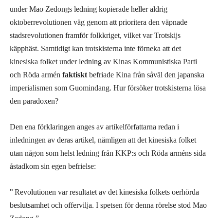
under Mao Zedongs ledning kopierade heller aldrig
oktoberrevolutionen väg genom att prioritera den väpnade
stadsrevolutionen framför folkkriget, vilket var Trotskijs
käpphäst. Samtidigt kan trotskisterna inte förneka att det
kinesiska folket under ledning av Kinas Kommunistiska Parti
och Röda armén
faktiskt
befriade Kina från såväl den japanska
imperialismen som Guomindang. Hur försöker trotskisterna lösa
den paradoxen?
Den ena förklaringen anges av artikelförfattarna redan i
inledningen av deras artikel, nämligen att det kinesiska folket
utan någon som helst ledning från KKP:s och Röda arméns sida
åstadkom sin egen befrielse:
”
Revolutionen var resultatet av det kinesiska folkets oerhörda
beslutsamhet och offervilja. I spetsen för denna rörelse stod Mao