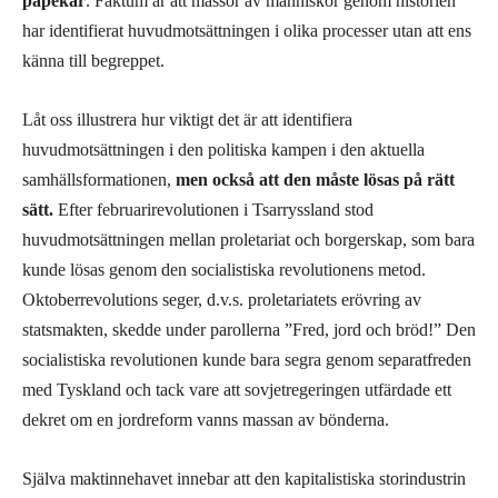
påpekar
. Faktum är att massor av människor genom historien
har identifierat huvudmotsättningen i olika processer utan att ens
känna till begreppet.
Låt oss illustrera hur viktigt det är att identifiera
huvudmotsättningen i den politiska kampen i den aktuella
samhällsformationen,
men också att den måste lösas på rätt
sätt.
Efter februarirevolutionen i Tsarryssland stod
huvudmotsättningen mellan proletariat och borgerskap, som bara
kunde lösas genom den socialistiska revolutionens metod.
Oktoberrevolutions seger, d.v.s. proletariatets erövring av
statsmakten, skedde under parollerna ”Fred, jord och bröd!” Den
socialistiska revolutionen kunde bara segra genom separatfreden
med Tyskland och tack vare att sovjetregeringen utfärdade ett
dekret om en jordreform vanns massan av bönderna.
Själva maktinnehavet innebar att den kapitalistiska storindustrin