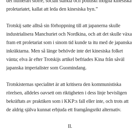
det numerärt större, socialt stärkta och politiskt mogna kinesiska
proletariatet, kallat att leda den kinesiska byn.”
Trotskij satte alltså sin förhoppning till att japanerna skulle
industrialisera Manchuriet och Nordkina, och att det skulle växa
fram ett proletariat som i sinom tid kunde ta itu med de japanska
inkräktarna. Men så länge behövde inte det kinesiska folket
vänta; elva år efter Trotskijs artikel befriades Kina från såväl
japanska imperialister som Guomindang.
Trotskisternas specialitet är att kritisera den kommunistiska
rörelsen, alldeles oavsett om riktigheten i dess linje bevisligen
bekräftats av praktiken som i KKP:s fall eller inte, och trots att
de aldrig själva kunnat erbjuda ett framgångsrikt alternativ.
II.