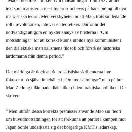
”
Maos filosofiska artikel ’Om motsättningar’ från 1937 är den
text som maoisterna mest hyllar som bevis på hans bidrag till den
marxistiska teorin. Men verkligheten är att Mao, trots sin ledande
roll i revolutionen, inte var en teoretiker. Därför är det
nödvändigt att göra en nykter analys av bristerna i ’Om
motsättningar’ för att korrekt kunna utbilda nya kommunister i
den dialektiska materialismens filosofi och förstå de historiska
lärdomarna från denna period.”
Det märkliga är dock att de trotskistiska skribenterna inte
fokuserar på själva innehållet i ”Om motsättningar” utan på hur
Mao Zedong tillämpade dialektiken i den praktiska politiken. De
skriver:
”
Men utifrån dessa korrekta premisser använde Mao sin ’teori’
om huvudmotsättningen för att förkunna att partiet i kampen mot
Japan borde underkasta sig det borgerliga KMT:s ledarskap,