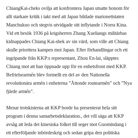
ChiangKai-cheks ovilja att konfrontera Japan utsatte honom för
allt starkare kritik i takt med att Japan bildade marionettstaten
Manchukuo och stegvis utvidgade sitt inflytande i Norra Kina.
Vid ett besök 1936 på krigsherren Zhang Xueliangs militärbas
kidnappades Chiang Kai-shek av sin värd, som ville att Chiang
skulle prioritera kampen mot Japan. Efter förhandlingar och ett
ingripande från KKP:s representant, Zhou En-lai, släpptes
Chiang mot att han öppnade upp för en enhetsfront med KKP.
Befrielsearmén blev formellt en del av den Nationella
revolutionära armén i enheterna ”Åttonde routearmén” och ”Nya
fjärde armén”.
Menar trotskisterna att KKP borde ha presenterat hela sitt
program i denna samarbetsdeklaration., det vill säga att KKP
avsåg att leda det kinesiska folket till seger mot Guomindang i
ett efterföljande inbördeskrig och sedan gripa den politiska