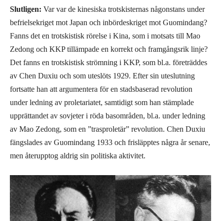
Slutligen:
Var var de kinesiska trotskisternas någonstans under
befrielsekriget mot Japan och inbördeskriget mot Guomindang?
Fanns det en trotskistisk rörelse i Kina, som i motsats till Mao
Zedong och KKP tillämpade en korrekt och framgångsrik linje?
Det fanns en trotskistisk strömning i KKP, som bl.a. företräddes
av Chen Duxiu och som uteslöts 1929. Efter sin uteslutning
fortsatte han att argumentera för en stadsbaserad revolution
under ledning av proletariatet, samtidigt som han stämplade
upprättandet av sovjeter i röda basområden, bl.a. under ledning
av Mao Zedong, som en ”trasproletär” revolution. Chen Duxiu
fängslades av Guomindang 1933 och frisläpptes några år senare,
men återupptog aldrig sin politiska aktivitet.