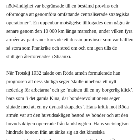
nödvändighet var begränsade till en bestämd provins och
oförmögna att genomföra omfattande centraliserade strategiska
operationer”. En uppenbar motsägelse tillfogades dem några år
senare genom den 10 000 km långa marschen, under vilken fyra
arméer av partisaner korsade ett dussin provinser som var hälften
så stora som Frankrike och stred om och om igen tills de
slutligen återförenades i Shaanxi.
När Trotskij 1932 talade om Röda armén formulerade han
prognosen att dess slutliga seger ’skulle innebära ett nytt
nederlag för arbetarna’ och ge ’makten till en ny borgerlig klick’,
bara som ’i det gamla Kina, där bonderevolutionens seger
slutade med att en ny dynasti skapades’. Hans kritik mot Röda
armén var att den huvudsakligen bestod av bönder och att den
huvudsakligen opererade från landsbygden. Hans sociologism
hindrade honom från att tänka sig att det kinesiska