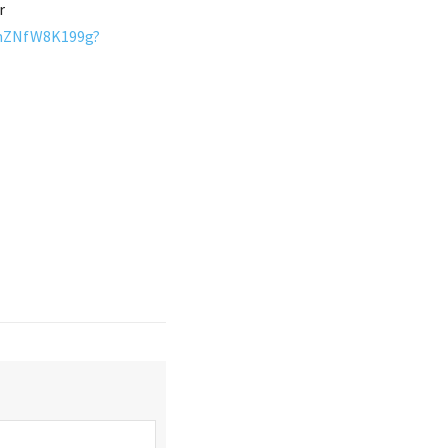
r
/mZNfW8K199g?