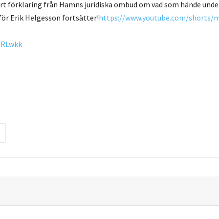
ort förklaring från Hamns juridiska ombud om vad som hände unde
r Erik Helgesson fortsätter!
https://www.youtube.com/shorts
bRLwkk