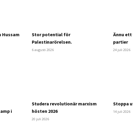
om Hussam
Stor potential för
Ännu ett 
Palestinarörelsen.
partier
6 augusti 2026
24 juli 2026
Studera revolutionär marxism
Stoppa ut
kamp i
hösten 2026
14 juli 2026
20 juli 2026