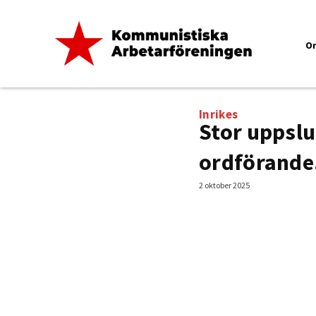
O
Inrikes
Stor uppsl
ordförande
2 oktober 2025