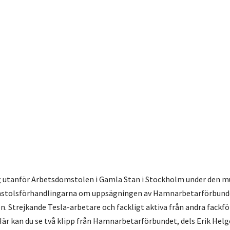
g utanför Arbetsdomstolen i Gamla Stan i Stockholm under den m
mstolsförhandlingarna om uppsägningen av Hamnarbetarförbunde
. Strejkande Tesla-arbetare och fackligt aktiva från andra fackf
Här kan du se två klipp från Hamnarbetarförbundet, dels Erik Helg