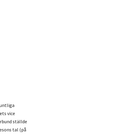
untliga
ts vice
örbund ställde
esons tal (på