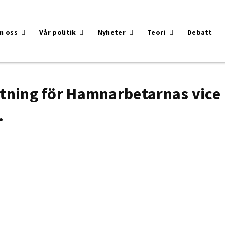
m oss
Vår politik
Nyheter
Teori
Debatt
utning för Hamnarbetarnas vice
.