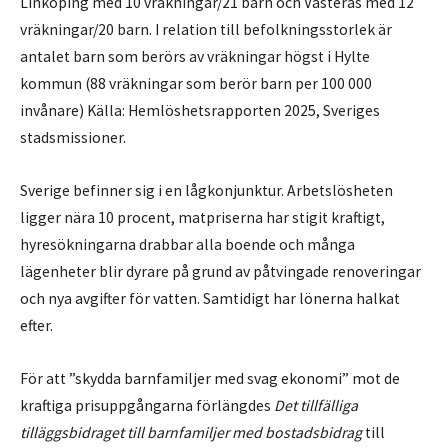
Linköping med 10 vräkningar/21 barn och Västerås med 12
vräkningar/20 barn. I relation till befolkningsstorlek är
antalet barn som berörs av vräkningar högst i Hylte
kommun (88 vräkningar som berör barn per 100 000
invånare) Källa: Hemlöshetsrapporten 2025, Sveriges
stadsmissioner.
Sverige befinner sig i en lågkonjunktur. Arbetslösheten
ligger nära 10 procent, matpriserna har stigit kraftigt,
hyresökningarna drabbar alla boende och många
lägenheter blir dyrare på grund av påtvingade renoveringar
och nya avgifter för vatten. Samtidigt har lönerna halkat
efter.
För att ”skydda barnfamiljer med svag ekonomi” mot de
kraftiga prisuppgångarna förlängdes
Det tillfälliga
tilläggsbidraget till barnfamiljer med bostadsbidrag
till