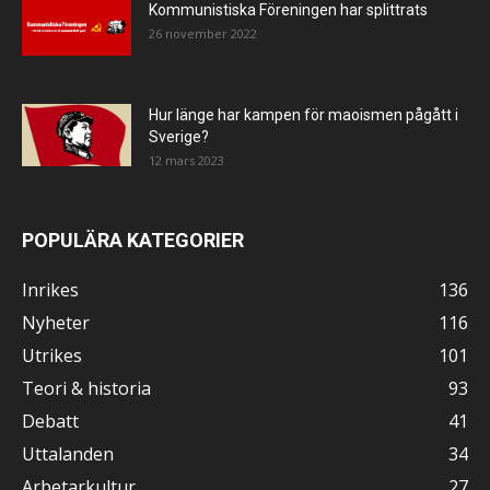
Kommunistiska Föreningen har splittrats
26 november 2022
Hur länge har kampen för maoismen pågått i
Sverige?
12 mars 2023
POPULÄRA KATEGORIER
Inrikes
136
Nyheter
116
Utrikes
101
Teori & historia
93
Debatt
41
Uttalanden
34
Arbetarkultur
27