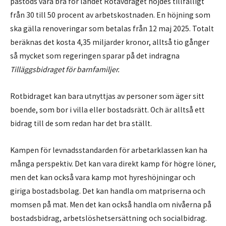
påstods vara bra för landet Rotavdraget höjdes tillfälligt
från 30 till 50 procent av arbetskostnaden. En höjning som
ska gälla renoveringar som betalas från 12 maj 2025. Totalt
beräknas det kosta 4,35 miljarder kronor, alltså tio gånger
så mycket som regeringen sparar på det indragna
Tilläggsbidraget för barnfamiljer.
Rotbidraget kan bara utnyttjas av personer som äger sitt
boende, som bor i villa eller bostadsrätt. Och är alltså ett
bidrag till de som redan har det bra ställt.
Kampen för levnadsstandarden för arbetarklassen kan ha
många perspektiv. Det kan vara direkt kamp för högre löner,
men det kan också vara kamp mot hyreshöjningar och
giriga bostadsbolag. Det kan handla om matpriserna och
momsen på mat. Men det kan också handla om nivåerna på
bostadsbidrag, arbetslöshetsersättning och socialbidrag.