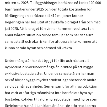
mitten av 2025. Tilläggsbidraget beräknas nå i snitt 100 000
barnfamiljer under 2025 och den totala kostnaden för
förlängningen beräknas till 412 miljoner kronor.
Regeringen har beslutat att avskaffa bidraget från och med
juli 2025. Att bidraget försvinner kommer resultera i en
ännu svårare situation för de familjer som har det allra
sämst ställt och öka risken för att dessa inte kommer att
kunna betala hyran och därmed bli vräkta.
Under många år har det byggt för lite och nästan all
nyproduktion var under många år inriktad på att bygga
exklusiva bostadsrätter. Under de senaste åren har man
också börjat bygga mycket studentlägenheter och andra
väldigt små lägenheter. Gemensamt för all nyproduktion
har varit att fattiga människor inte har råd att hyra nya
bostäder. Kötiden till äldre hyresbostäder med hyror som
låginkomsthushåll kan klara är lång i de större städerna.