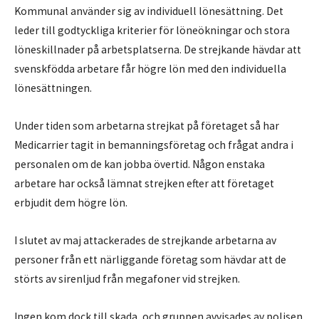
Kommunal använder sig av individuell lönesättning. Det
leder till godtyckliga kriterier för löneökningar och stora
löneskillnader på arbetsplatserna. De strejkande hävdar att
svenskfödda arbetare får högre lön med den individuella
lönesättningen.
Under tiden som arbetarna strejkat på företaget så har
Medicarrier tagit in bemanningsföretag och frågat andra i
personalen om de kan jobba övertid. Någon enstaka
arbetare har också lämnat strejken efter att företaget
erbjudit dem högre lön.
I slutet av maj attackerades de strejkande arbetarna av
personer från ett närliggande företag som hävdar att de
störts av sirenljud från megafoner vid strejken.
Ingen kom dock till skada, och gruppen avvisades av polisen