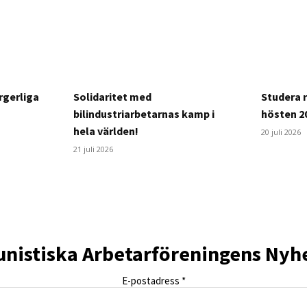
rgerliga
Solidaritet med
Studera 
bilindustriarbetarnas kamp i
hösten 2
hela världen!
20 juli 2026
21 juli 2026
istiska Arbetarföreningens Nyh
E-postadress
*