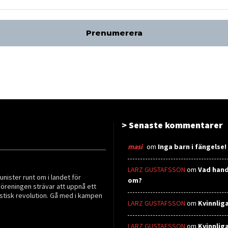
> Senaste kommentarer
masi
om
Inga barn i fängelse!
LARZ GUSTAFSSON
om
Vad hand
ister runt om i landet för
om?
Föreningen strävar att uppnå ett
stisk revolution. Gå med i kampen
LARZ GUSTAFSSON
om
Kvinnlig
LARZ GUSTAFSSON
om
Kvinnlig