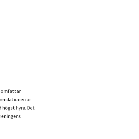
m omfattar
mendationen är
d högst hyra. Det
öreningens