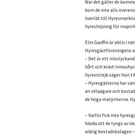
När det gäller de komm
kom de inte alls överen
överlät till Hyresmarkn
hyreshöjning för majorit
Elin Gauffin är aktiv i n
Hyresgästföreningens a
– Det är ett misslyckan
hårt och krävt minushyr
hyresstrejk säger hon ti
– Hyresgästerna har säm
än villaägare och bostads
de höga matpriserna. Hy
– Varför fick inte hyres
hävda att de tyngs av öka
aldrig bostadsbolagen – 