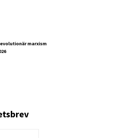
revolutionär marxism
026
etsbrev