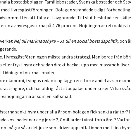
unala bostadsbolagen Familjebostäder, Svenska bostäder och S
s med Hyresgästföreningen. Bolagen strandade tidigt förhandling
adskommittén att fälla ett avgörande. Till slut beslutade en ski
eten av hyresgästerna på 4,76 procent. Höjningen är retroaktiv frå
ätverket
Nej till marknadshyra – Ja till en social bostadspolitik,
och är
gerande.
de. Hyresgästföreningen måste ändra strategi. Man borde från bör
a eller fryst hyra och sedan direkt backat upp med massmobiliser
ll tidningen Internationalen.
re ekonomi, tvingas redan idag lägga en större andel av sin eko
rättsägare, och har aldrig fått stödpaket under kriser. Vi har svår
reshöjningarna är som en käftsmäll.
gästerna sänkt hyra under alla år som bolagen fick sänkta räntor?
de kostnader när de gjorde 2,7 miljarder i vinst förra året? Varför
om några så är det ju de som driver upp inflationen med sina hyre