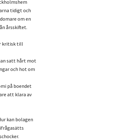
tockholmshem
arna tidigt och
ljedomare om en
n årsskiftet.
 kritisk till
jan satt hårt mot
ingar och hot om
nomi på boendet
are att klara av
 Hur kan bolagen
 ifrågasätts
schocker.