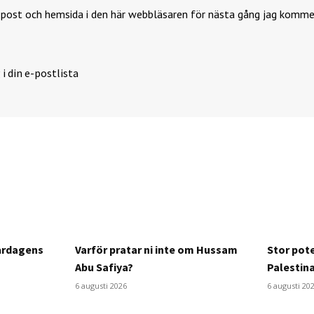
-post och hemsida i den här webbläsaren för nästa gång jag komme
 i din e-postlista
årdagens
Varför pratar ni inte om Hussam
Stor pote
Abu Safiya?
Palestin
6 augusti 2026
6 augusti 20