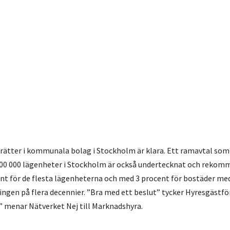
srätter i kommunala bolag i Stockholm är klara. Ett ramavtal so
100 000 lägenheter i Stockholm är också undertecknat och rekom
ent för de flesta lägenheterna och med 3 procent för bostäder me
ingen på flera decennier. ”Bra med ett beslut” tycker Hyresgästf
” menar Nätverket Nej till Marknadshyra.