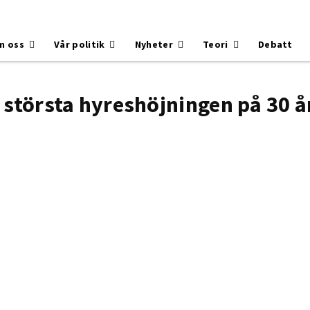
m oss
Vår politik
Nyheter
Teori
Debatt
största hyreshöjningen på 30 å