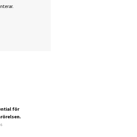
nterar.
ntial för
arörelsen.
26