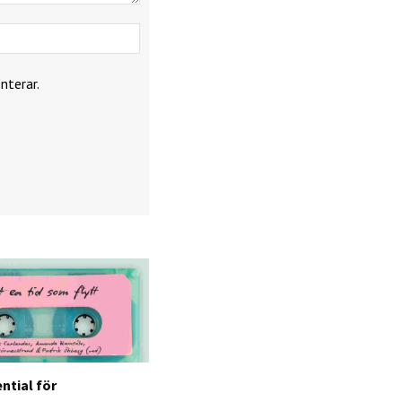
Webbplats:
nterar.
ntial för