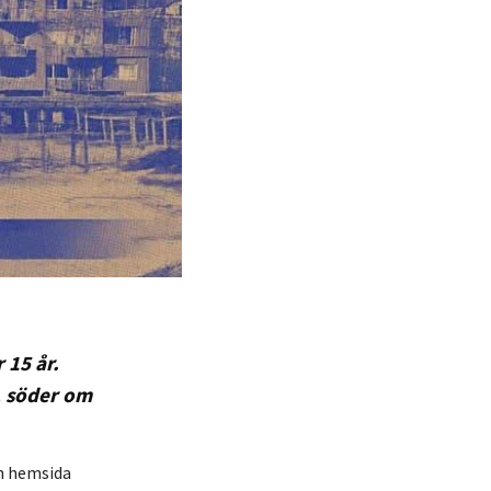
 15 år.
, söder om
en hemsida