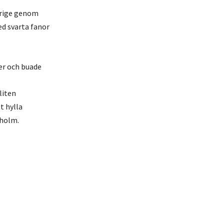
erige genom
ed svarta fanor
er och buade
liten
t hylla
kholm.