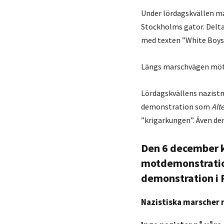
Under lördagskvällen ma
Stockholms gator. Delta
med texten ”White Boys
Längs marschvägen mött
Lördagskvällens nazistm
demonstration som
Alt
”krigarkungen”. Även d
Den 6 december 
motdemonstratio
demonstration i 
Nazistiska marscher