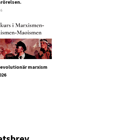
arörelsen.
26
revolutionär marxism
026
etsbrev