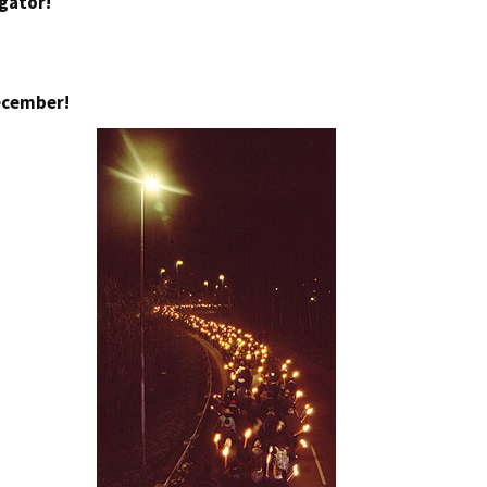
 gator!
december!