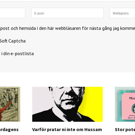
Namn:
E-
post:
-post och hemsida i den här webbläsaren för nästa gång jag komme
Soft Captcha
 i din e-postlista
årdagens
Varför pratar ni inte om Hussam
Stor pote