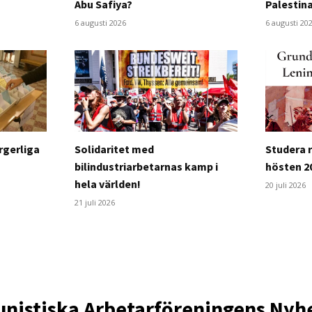
Abu Safiya?
Palestin
6 augusti 2026
6 augusti 20
rgerliga
Solidaritet med
Studera 
bilindustriarbetarnas kamp i
hösten 2
hela världen!
20 juli 2026
21 juli 2026
istiska Arbetarföreningens Nyh