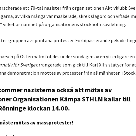
rscherade ett 70-tal nazister från organisationen Aktivklubb Sv
garna, av vilka många var maskerade, skrek slagord och viftade m
” vilket är namnet på organisationens stockholmsavdelning.
es gruppen av spontana protester. Förbipasserande pekade fing
arsch på Östermalm följdes under söndagen av en ytterligare en 
ernativ för Sverige
arrangerade som gick till Karl XII:s statyer för at
enna demonstration möttes av protester från allmänheten i Stoc
kommer nazisterna också att mötas av
ner Organisationen Kämpa STHLM kallar till
Rönninge klockan 14.00.
 måste mötas av massprotester!