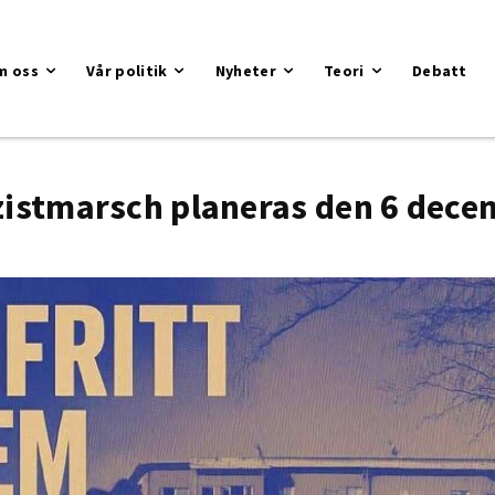
m oss
Vår politik
Nyheter
Teori
Debatt
zistmarsch planeras den 6 dece