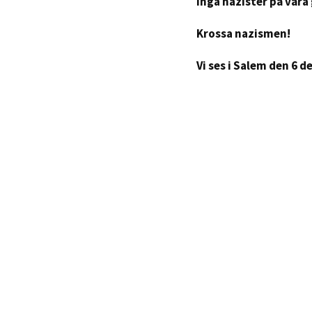
Inga nazister på våra
Krossa nazismen!
Vi ses i Salem den 6 