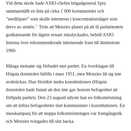
Vid detta skede hade ASIO-chefen brigadgeneral Spry
sammanställt en lista på cirka 1 000 kommunister och
”medlöpare” som skulle interneras i koncentrationsläger som
iv
drevs av armén.
Trots att Menzies planer på att få parlamentets
godkännande för lägren senare misslyckades, behöll ASIO
listorna över rekommenderade internerade fram till åtminstone
1960.
Många motsatte sig förbudet mot partiet. En överklagan till
Högsta domstolen bifölls i mars 1951, men Menzies lät sig inte
avskräckas. Han försökte ändra konstitutionen (Högsta
domstolen hade funnit att den inte gav honom befogenhet att
förbjuda partiet). Den 23 augusti utlyste han en folkomröstning
om att införa befogenheter mot kommunister i konstitutionen. En
masskampanj för att stoppa folkomröstningen var framgångsrik
och Menzies tvingades till slut backa.