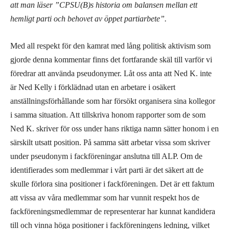
att man läser ”CPSU(B)s historia om balansen mellan ett
hemligt parti och behovet av öppet partiarbete”.
Med all respekt för den kamrat med lång politisk aktivism som
gjorde denna kommentar finns det fortfarande skäl till varför vi
föredrar att använda pseudonymer. Låt oss anta att Ned K. inte
är Ned Kelly i förklädnad utan en arbetare i osäkert
anställningsförhållande som har försökt organisera sina kollegor
i samma situation. Att tillskriva honom rapporter som de som
Ned K. skriver för oss under hans riktiga namn sätter honom i en
särskilt utsatt position. På samma sätt arbetar vissa som skriver
under pseudonym i fackföreningar anslutna till ALP. Om de
identifierades som medlemmar i vårt parti är det säkert att de
skulle förlora sina positioner i fackföreningen. Det är ett faktum
att vissa av våra medlemmar som har vunnit respekt hos de
fackföreningsmedlemmar de representerar har kunnat kandidera
till och vinna höga positioner i fackföreningens ledning, vilket