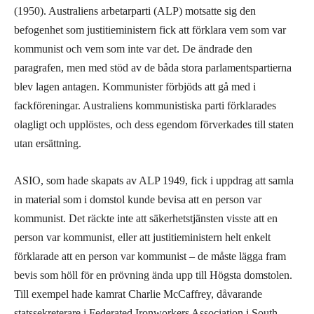
(1950). Australiens arbetarparti (ALP) motsatte sig den
befogenhet som justitieministern fick att förklara vem som var
kommunist och vem som inte var det. De ändrade den
paragrafen, men med stöd av de båda stora parlamentspartierna
blev lagen antagen. Kommunister förbjöds att gå med i
fackföreningar. Australiens kommunistiska parti förklarades
olagligt och upplöstes, och dess egendom förverkades till staten
utan ersättning.
ASIO, som hade skapats av ALP 1949, fick i uppdrag att samla
in material som i domstol kunde bevisa att en person var
kommunist. Det räckte inte att säkerhetstjänsten visste att en
person var kommunist, eller att justitieministern helt enkelt
förklarade att en person var kommunist – de måste lägga fram
bevis som höll för en prövning ända upp till Högsta domstolen.
Till exempel hade kamrat Charlie McCaffrey, dåvarande
statssekreterare i Federated Ironworkers Association i South