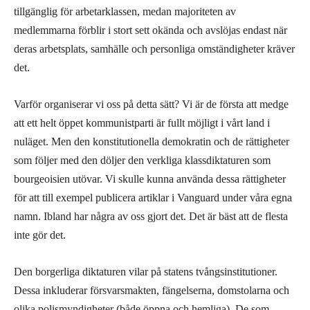
tillgänglig för arbetarklassen, medan majoriteten av
medlemmarna förblir i stort sett okända och avslöjas endast när
deras arbetsplats, samhälle och personliga omständigheter kräver
det.
Varför organiserar vi oss på detta sätt? Vi är de första att medge
att ett helt öppet kommunistparti är fullt möjligt i vårt land i
nuläget. Men den konstitutionella demokratin och de rättigheter
som följer med den döljer den verkliga klassdiktaturen som
bourgeoisien utövar. Vi skulle kunna använda dessa rättigheter
för att till exempel publicera artiklar i Vanguard under våra egna
namn. Ibland har några av oss gjort det. Det är bäst att de flesta
inte gör det.
Den borgerliga diktaturen vilar på statens tvångsinstitutioner.
Dessa inkluderar försvarsmakten, fängelserna, domstolarna och
olika polismyndigheter (både öppna och hemliga). De som