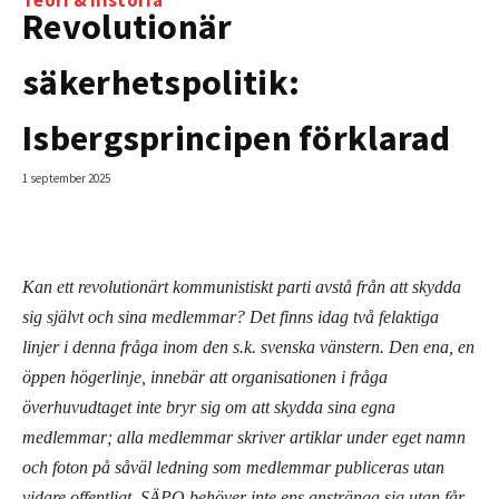
Revolutionär
säkerhetspolitik:
Isbergsprincipen förklarad
1 september 2025
Kan ett revolutionärt kommunistiskt parti avstå från att skydda
sig självt och sina medlemmar? Det finns idag två felaktiga
linjer i denna fråga inom den s.k. svenska vänstern. Den ena, en
öppen högerlinje, innebär att organisationen i fråga
överhuvudtaget inte bryr sig om att skydda sina egna
medlemmar; alla medlemmar skriver artiklar under eget namn
och foton på såväl ledning som medlemmar publiceras utan
vidare offentligt. SÄPO behöver inte ens anstränga sig utan får