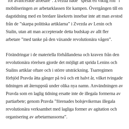
”för avancerade arbetare”. Zvezda hade ”spelat en viktig roll” i
mobiliseringen av arbetarklassen för kampen. Övergången till en
dagstidning med en bredare läsekrets innebar inte att man avstod
från de ”skarpa politiska artiklarna” i Zvezda av Lenin och
Stalin, utan att man accepterade detta budskap av allt fler
arbetare ”med tanke på den växande revolutionära vågen”.
Förändringar i de materiella förhållandena och kraven från den
revolutionära rörelsen gjorde det möjligt att sprida Lenins och
Stalins artiklar oftare och i större utsträckning. Tsarregimen
förbjöd Pravda åtta gånger på två och ett halvt år, vilket tvingade
tidningen att återuppstå under olika nya namn. Användningen av
Pravda som en laglig tidning ersatte inte de illegala formerna av
partiarbete; genom Pravda ”förenades bolsjevikernas illegala
revolutionära verksamhet med lagliga former av agitation och
organisering av arbetarmassorna”.