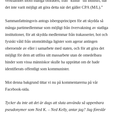
verksamhet inom många områden, från ”kultur” till industri, har
det inte varit möjligt att göra detta när det gäller CPA (M/L).”
Sammanfattningsvis antogs isbergsprincipen för att skydda så
många partimedlemmar som möjligt från övervakning av statliga
institutioner, för att skydda medlemmar från trakasserier, hot och
fysiskt våld från utomrättsliga ligister som agerar antingen
oberoende av eller i samarbete med staten, och för att göra det
möjligt för dem att utföra sitt massarbete utan de omedelbara
hinder som vissa människor skulle ha upprättat om de hade
identifierats offentligt som kommunister.
Mot denna bakgrund tittar vi nu på kommentarerna på vår
Facebook-sida
.
Tycker du inte att det är dags att sluta använda så uppenbara
pseudonymer som Ned K. – Ned Kelly, antar jag? Jag föreslår