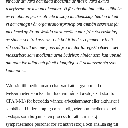
innebär att våra befintliga medlemmar måste vara aktiva
rekryterare av nya medlemmar. Vi får absolut inte hållas tillbaka
av en allmän praxis att inte avslöja medlemskap. Skälen till att
vi har antagit vår organisationsprincip om allmän sekretess för
medlemskap är att skydda våra medlemmar från övervakning
av staten och trakasserier och hot från dess agenter, och att
säkerställa att det inte finns några hinder för effektiviteten i det
massarbete som medlemmarna bedriver, hinder som kan uppstå
om man för tidigt och på ett olämpligt sätt deklarerar sig som
kommunist.
Vårt råd till medlemmarna har varit att lägga bort alla
tveksamheter som kan hindra dem från att avslöja sitt stöd för
CPA(M-L) för betrodda vänner, arbetskamrater eller aktivister i
samhället. Under lämpliga omständigheter kan medlemskapet
avslöjas som början på en process för att närma sig
sympatiserande personer för att aktivt stödja och ansluta sig till