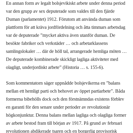
En annan form av legalt bolsjevikiskt arbete under denna period
var den grupp av sex deputerade som valdes till den fjärde
Duman (parlamentet) 1912. Förutom att använda duman som
plattform för att kräva jordfördelning och åtta timmars arbetsdag
var de deputerade ”mycket aktiva även utanför duman. De
besökte fabriker och verkstäder … och arbetarklassens
samlingslokaler … där de höll tal, arrangerade hemliga möten …
De deputerade kombinerade skickligt lagliga aktiviteter med
olagligt, underjordiskt arbete” (Historia … s. 155-6).
Som kommentatorn säger uppnådde bolsjevikerna en ”balans
mellan ett hemligt parti och behovet av öppet partiarbete”. Båda
formerna bibehölls dock och den förstnämndas existens förblev
en garanti för den senare under perioder av revolutionär
högkonjunktur. Denna balans mellan lagliga och olagliga former
av arbete bestod fram till början av 1917. På grund av februari
revolutionen abdikerade tsaren och en borgerlig provisorisk