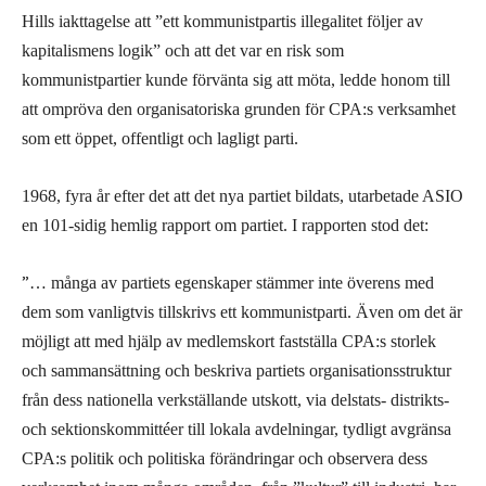
Hills iakttagelse att ”ett kommunistpartis illegalitet följer av
kapitalismens logik” och att det var en risk som
kommunistpartier kunde förvänta sig att möta, ledde honom till
att ompröva den organisatoriska grunden för CPA:s verksamhet
som ett öppet, offentligt och lagligt parti.
1968, fyra år efter det att det nya partiet bildats, utarbetade ASIO
en 101-sidig hemlig rapport om partiet. I rapporten stod det:
”
… många av partiets egenskaper stämmer inte överens med
dem som vanligtvis tillskrivs ett kommunistparti. Även om det är
möjligt att med hjälp av medlemskort fastställa CPA:s storlek
och sammansättning och beskriva partiets organisationsstruktur
från dess nationella verkställande utskott, via delstats- distrikts-
och sektionskommittéer till lokala avdelningar, tydligt avgränsa
CPA:s politik och politiska förändringar och observera dess