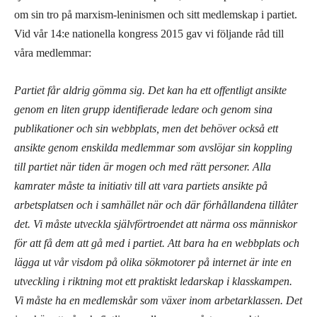
om sin tro på marxism-leninismen och sitt medlemskap i partiet.
Vid vår 14:e nationella kongress 2015 gav vi följande råd till
våra medlemmar:
Partiet får aldrig gömma sig. Det kan ha ett offentligt ansikte
genom en liten grupp identifierade ledare och genom sina
publikationer och sin webbplats, men det behöver också ett
ansikte genom enskilda medlemmar som avslöjar sin koppling
till partiet när tiden är mogen och med rätt personer. Alla
kamrater måste ta initiativ till att vara partiets ansikte på
arbetsplatsen och i samhället när och där förhållandena tillåter
det. Vi måste utveckla självförtroendet att närma oss människor
för att få dem att gå med i partiet. Att bara ha en webbplats och
lägga ut vår visdom på olika sökmotorer på internet är inte en
utveckling i riktning mot ett praktiskt ledarskap i klasskampen.
Vi måste ha en medlemskår som växer inom arbetarklassen. Det