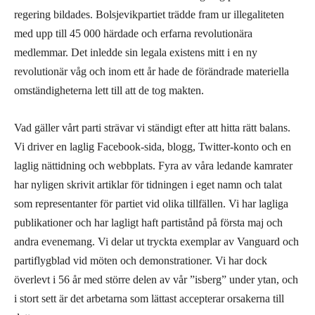
regering bildades. Bolsjevikpartiet trädde fram ur illegaliteten
med upp till 45 000 härdade och erfarna revolutionära
medlemmar. Det inledde sin legala existens mitt i en ny
revolutionär våg och inom ett år hade de förändrade materiella
omständigheterna lett till att de tog makten.
Vad gäller vårt parti strävar vi ständigt efter att hitta rätt balans.
Vi driver en laglig Facebook-sida, blogg, Twitter-konto och en
laglig nättidning och webbplats. Fyra av våra ledande kamrater
har nyligen skrivit artiklar för tidningen i eget namn och talat
som representanter för partiet vid olika tillfällen. Vi har lagliga
publikationer och har lagligt haft partistånd på första maj och
andra evenemang. Vi delar ut tryckta exemplar av Vanguard och
partiflygblad vid möten och demonstrationer. Vi har dock
överlevt i 56 år med större delen av vår ”isberg” under ytan, och
i stort sett är det arbetarna som lättast accepterar orsakerna till