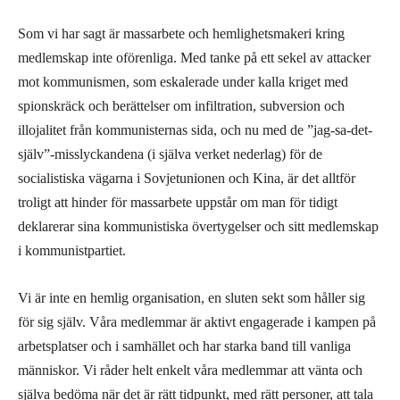
Som vi har sagt är massarbete och hemlighetsmakeri kring
medlemskap inte oförenliga. Med tanke på ett sekel av attacker
mot kommunismen, som eskalerade under kalla kriget med
spionskräck och berättelser om infiltration, subversion och
illojalitet från kommunisternas sida, och nu med de ”jag-sa-det-
själv”-misslyckandena (i själva verket nederlag) för de
socialistiska vägarna i Sovjetunionen och Kina, är det alltför
troligt att hinder för massarbete uppstår om man för tidigt
deklarerar sina kommunistiska övertygelser och sitt medlemskap
i kommunistpartiet.
Vi är inte en hemlig organisation, en sluten sekt som håller sig
för sig själv. Våra medlemmar är aktivt engagerade i kampen på
arbetsplatser och i samhället och har starka band till vanliga
människor. Vi råder helt enkelt våra medlemmar att vänta och
själva bedöma när det är rätt tidpunkt, med rätt personer, att tala