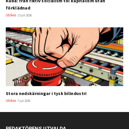
Kuba: från fiktiv socialism till kapitalism utan
förklädnad
Utrikes
13 juli 2026
Stora nedskärningar i tysk bilindustri
Utrikes
7 juli 2026
REDAKTÖRENS UTVALDA