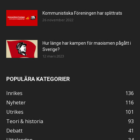
Kommunistiska Föreningen har splittrats
26 november 2022
Hur länge har kampen för maoismen pågått i
Sverige?
12 mars 2023
POPULÄRA KATEGORIER
Inrikes
136
Nyheter
116
Utrikes
101
Teori & historia
93
Debatt
41
Uttalanden
34