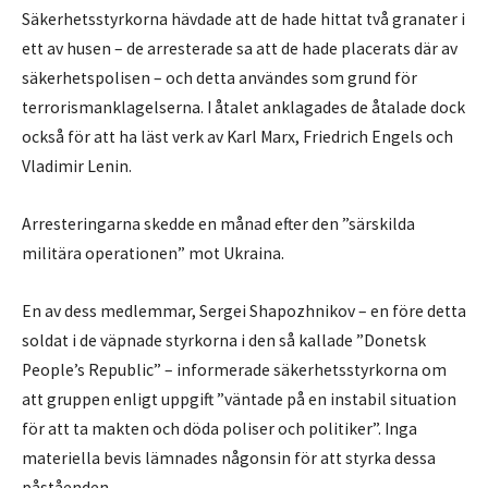
Säkerhetsstyrkorna hävdade att de hade hittat två granater i
ett av husen – de arresterade sa att de hade placerats där av
säkerhetspolisen – och detta användes som grund för
terrorismanklagelserna. I åtalet anklagades de åtalade dock
också för att ha läst verk av Karl Marx, Friedrich Engels och
Vladimir Lenin.
Arresteringarna skedde en månad efter den ”särskilda
militära operationen” mot Ukraina.
En av dess medlemmar, Sergei Shapozhnikov – en före detta
soldat i de väpnade styrkorna i den så kallade ”Donetsk
People’s Republic” – informerade säkerhetsstyrkorna om
att gruppen enligt uppgift ”väntade på en instabil situation
för att ta makten och döda poliser och politiker”. Inga
materiella bevis lämnades någonsin för att styrka dessa
påståenden.