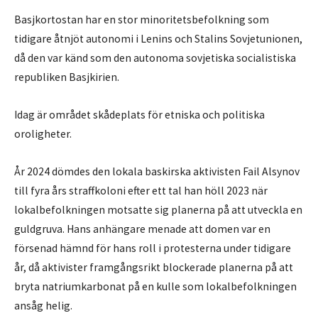
Basjkortostan har en stor minoritetsbefolkning som
tidigare åtnjöt autonomi i Lenins och Stalins Sovjetunionen,
då den var känd som den autonoma sovjetiska socialistiska
republiken Basjkirien.
Idag är området skådeplats för etniska och politiska
oroligheter.
År 2024 dömdes den lokala baskirska aktivisten Fail Alsynov
till fyra års straffkoloni efter ett tal han höll 2023 när
lokalbefolkningen motsatte sig planerna på att utveckla en
guldgruva. Hans anhängare menade att domen var en
försenad hämnd för hans roll i protesterna under tidigare
år, då aktivister framgångsrikt blockerade planerna på att
bryta natriumkarbonat på en kulle som lokalbefolkningen
ansåg helig.