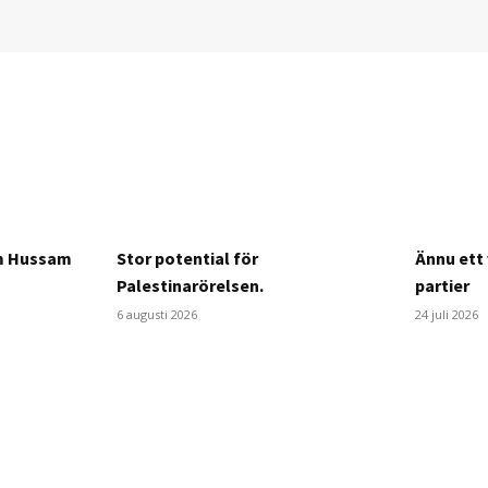
om Hussam
Stor potential för
Ännu ett 
Palestinarörelsen.
partier
6 augusti 2026
24 juli 2026