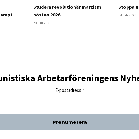
Studera revolutionär marxism
Stoppa ut
kamp i
hösten 2026
14 juli 2026
20 juli 2026
istiska Arbetarföreningens Nyh
E-postadress
*