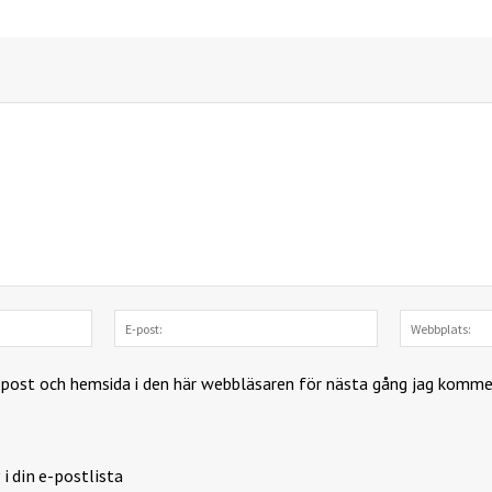
Namn:
E-
post:
-post och hemsida i den här webbläsaren för nästa gång jag komme
 i din e-postlista