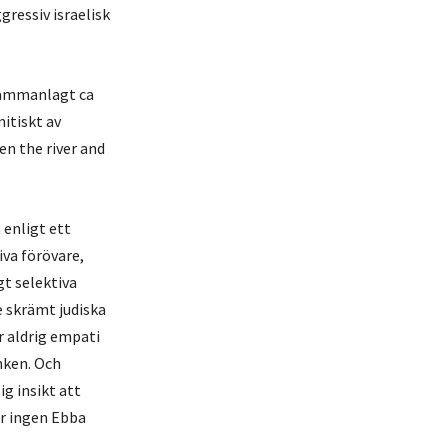
ressiv israelisk
sammanlagt ca
itiskt av
en the river and
 enligt ett
iva förövare,
gt selektiva
e skrämt judiska
r aldrig empati
anken. Och
g insikt att
r ingen Ebba