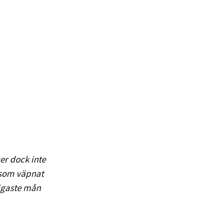
ser dock inte
rsom väpnat
ligaste mån