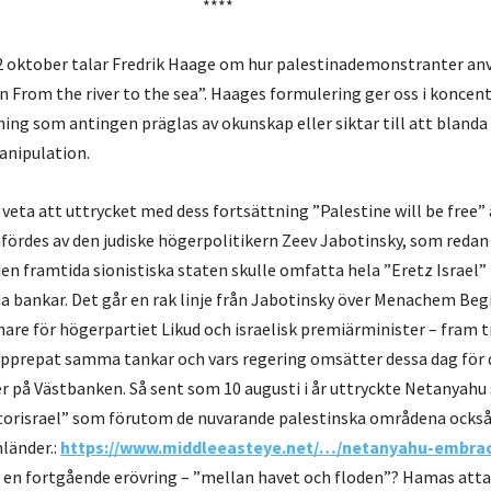
****
P 2 oktober talar Fredrik Haage om hur palestinademonstranter an
 From the river to the sea”. Haages formulering ger oss i koncen
dning som antingen präglas av okunskap eller siktar till att blanda
manipulation.
ta att uttrycket med dess fortsättning ”Palestine will be free” ä
ördes av den judiske högerpolitikern Zeev Jabotinsky, som redan
den framtida sionistiska staten skulle omfatta hela ”Eretz Israel”
a bankar. Det går en rak linje från Jabotinsky över Menachem Begi
are för högerpartiet Likud och israelisk premiärminister – fram t
pprepat samma tankar och vars regering omsätter dessa dag för 
 på Västbanken. Så sent som 10 augusti i år uttryckte Netanyahu 
Storisrael” som förutom de nuvarande palestinska områdena också
nländer.:
https://www.middleeasteye.net/…/netanyahu-embr
a en fortgående erövring – ”mellan havet och floden”? Hamas attac