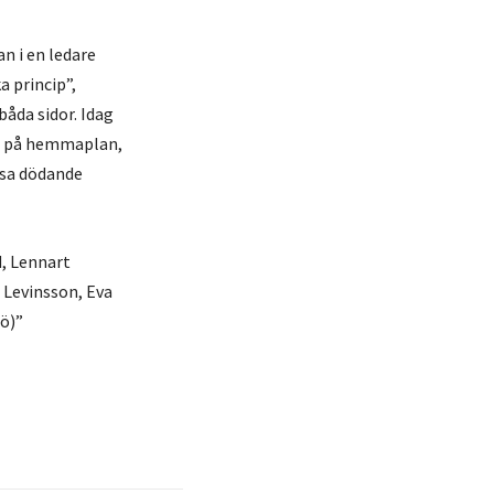
n i en ledare
a princip”,
båda sidor. Idag
on på hemmaplan,
lösa dödande
d, Lennart
 Levinsson, Eva
jö)”