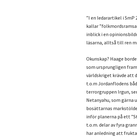
”I en ledarartikel i Sm
kallar ”folkmordsramsan
inblick i en opinionsbil
läsarna, alltså till ren 
Okunskap? Haage borde ve
som ursprungligen framf
världskriget krävde att 
t.o.m Jordanflodens båd
terrorgruppen Irgun, sen
Netanyahu, som gärna u
bosättarnas markstölder
inför planerna på ett ”
t.o.m. delar av fyra gran
har anledning att frukt