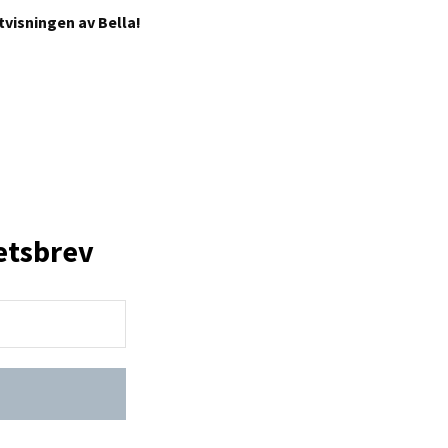
visningen av Bella!
etsbrev