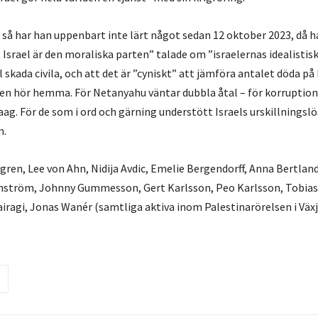
 så har han uppenbart inte lärt något sedan 12 oktober 2023, då ha
Israel är den moraliska parten” talade om ”israelernas idealistisk
ll skada civila, och att det är ”cyniskt” att jämföra antalet döda på 
ismen hör hemma. För Netanyahu väntar dubbla åtal – för korrupti
Haag. För de som i ord och gärning understött Israels urskillnings
m.
gren, Lee von Ahn, Nidija Avdic, Emelie Bergendorff, Anna Bertlan
enström, Johnny Gummesson, Gert Karlsson, Peo Karlsson, Tobias
iragi, Jonas Wanér (samtliga aktiva inom Palestinarörelsen i Väx