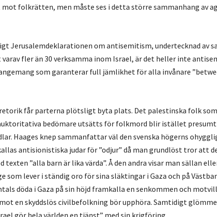
tt mot folkrätten, men måste ses i detta större sammanhang av agg
nligt Jerusalemdeklarationen om antisemitism, undertecknad av 
varav fler än 30 verksamma inom Israel, är det heller inte antisem
rangemang som garanterar full jämlikhet för alla invånare ”betwe
etorik får parterna plötsligt byta plats. Det palestinska folk som
uktoritativa bedömare utsätts för folkmord blir istället presumt
bödlar. Haages knep sammanfattar väl den svenska högerns ohyggli
allas antisionistiska judar för ”odjur” då man grundlöst tror att d
texten ”alla barn är lika värda”. Å den andra visar man sällan elle
ige som lever i ständig oro för sina släktingar i Gaza och på Västb
ntals döda i Gaza på sin höjd framkalla en senkommen och motvilli
mot en skyddslös civilbefolkning bör upphöra. Samtidigt glömme
rael gör hela världen en tjänst” med sin krigföring.