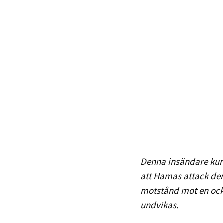
Denna insändare kun
att Hamas attack den 
motstånd mot en ocku
undvikas.