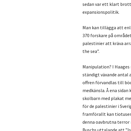
sedan var ett klart bro
expansionspolitik.
Man kan tillägga att e
370 forskare på området 
palestinier att kräva ar
the sea”.
Manipulation? I Haages r
ständigt växande antal a
offren förvandlas till 
medkänsla. Å ena sidan k
skolbarn med plakat med 
för de palestinier i Sver
framförallt kan tiotuse
denna oavbrutna terror 
Buschs uttalande att ”Is