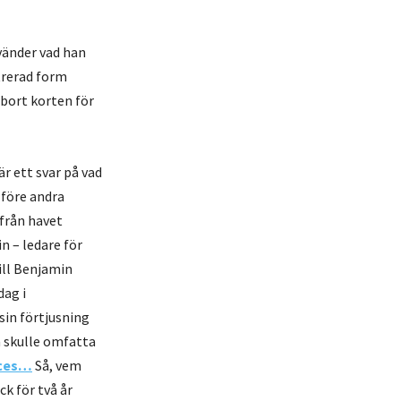
vänder vad han
trerad form
 bort korten för
r ett svar på vad
 före andra
 från havet
n – ledare för
ill Benjamin
dag i
sin förtjusning
 skulle omfatta
aces…
Så, vem
k för två år