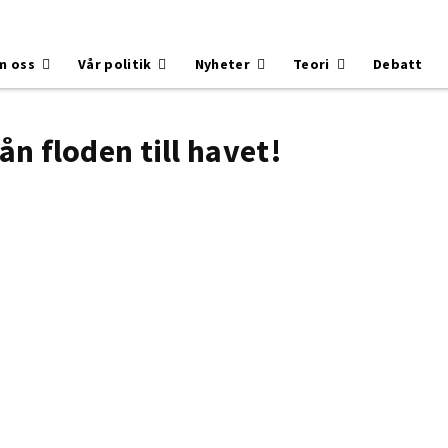
m oss
Vår politik
Nyheter
Teori
Debatt
ån floden till havet!