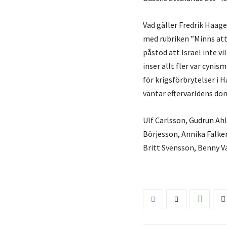
Vad gäller Fredrik Haage
med rubriken ”Minns att 
påstod att Israel inte vi
inser allt fler var cyn
för krigsförbrytelser i 
väntar eftervärldens do
Ulf Carlsson, Gudrun Ahl
Börjesson, Annika Falk
Britt Svensson, Benny Va