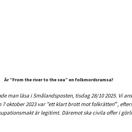
Är ”From the river to the sea” en folkmordsramsa?
de man läsa i Smålandsposten, tisdag 28/10
2025. Vi an
7 oktober 2023 var ”ett klart brott mot folkrätten
”
, efte
pationsmakt är legitimt. Däremot ska civila offer i gör