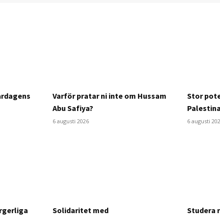
årdagens
Varför pratar ni inte om Hussam
Stor pote
Abu Safiya?
Palestin
6 augusti 2026
6 augusti 20
rgerliga
Solidaritet med
Studera 