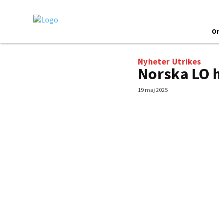
O
Nyheter
Utrikes
Norska LO h
19 maj 2025