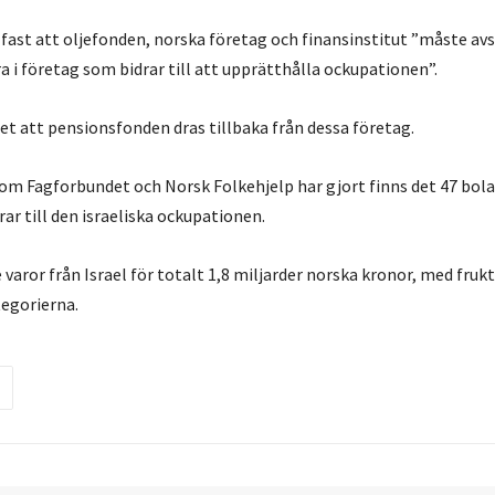
fast att oljefonden, norska företag och finansinstitut ”måste avs
 i företag som bidrar till att upprätthålla ockupationen”.
et att pensionsfonden dras tillbaka från dessa företag.
om Fagforbundet och Norsk Folkehjelp har gjort finns det 47 bol
r till den israeliska ockupationen.
aror från Israel för totalt 1,8 miljarder norska kronor, med fruk
tegorierna.