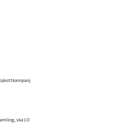
bojkottkampanj
samling, ska LO