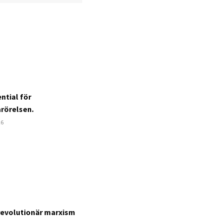
ntial för
arörelsen.
26
revolutionär marxism