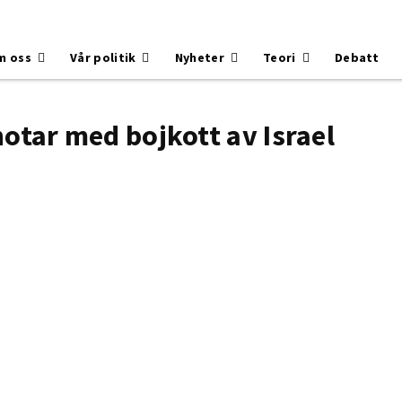
m oss
Vår politik
Nyheter
Teori
Debatt
otar med bojkott av Israel