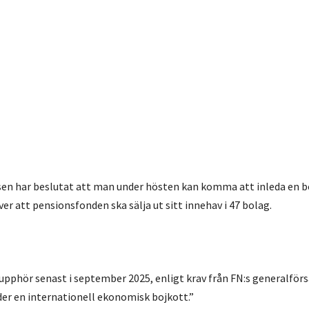
en har beslutat att man under hösten kan komma att inleda en 
er att pensionsfonden ska sälja ut sitt innehav i 47 bolag.
pphör senast i september 2025, enligt krav från FN:s generalför
der en internationell ekonomisk bojkott.”