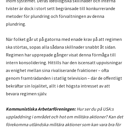
inom systemet. Deras ideologiska skillnader och interna
tvister är dock i stort sett begränsade till konkurrerande
metoder för plundring och förvaltningen av denna
plundring.
När folket går ut på gatorna med enade krav på att regimen
ska störtas, sopas alla sådana skillnader snabbt åt sidan.
Regimen har upprepade gånger visat denna förmåga till
intern konsolidering. Hittills har den iscensatt uppvisningar
av enighet mellan sina rivaliserande fraktioner – ofta
genom framträdanden i statlig television – där de offentligt
bekräftar sin lojalitet, allt i det högsta intresset av att
bevara regimen själv.
Kommunistiska Arbetarföreningen:
Hur ser du på USA:s
uppladdning i området och hot om militära aktioner? Kan det
förekomma utländska militära aktioner som kan vara bra för