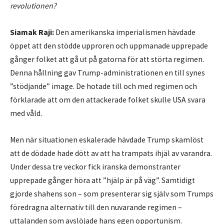
revolutionen?
Siamak Raji:
Den amerikanska imperialismen hävdade
öppet att den stödde upproren och uppmanade upprepade
gånger folket att gå ut på gatorna för att störta regimen.
Denna hållning gav Trump-administrationen en till synes
”stödjande” image. De hotade till och med regimen och
förklarade att om den attackerade folket skulle USA svara
med våld.
Men när situationen eskalerade hävdade Trump skamlöst
att de dödade hade dött av att ha trampats ihjäl av varandra.
Under dessa tre veckor fick iranska demonstranter
upprepade gånger höra att ”hjälp är på väg”. Samtidigt
gjorde shahens son – som presenterar sig själv som Trumps
föredragna alternativ till den nuvarande regimen –
uttalanden som avslöjade hans egen opportunism.