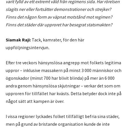
varit fylld av ett extremt våld från regimens sida. Har rörelsen
slagits ner eller fortsätter demonstrationer och strejker?
Finns det någon form av väpnat motstånd mot regimen?
Finns det städer där upproret har besegrat statsmakten?
Siamak Raji:
Tack, kamrater, för den här
uppföljningsintervjun
.
Efter tre veckors hänsynslösa angrepp mot folkets legitima
uppror – inklusive massakern på minst 3 000 människor och
ögonskador (minst 700 har blivit blinda) på mer än 6 000
andra genom hänsynslösa skjutningar – verkar det som om
upproren för tillfället har kvästs. Detta betyder dock inte på
något sätt att kampen är över.
I vissa regioner lyckades folket tillfälligt befria sina städer,
men på grund av bristande organisation kunde de inte