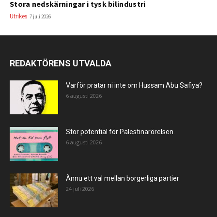
Stora nedskärningar i tysk bilindustri
Utrikes
7 juli 2026
REDAKTÖRENS UTVALDA
Varför pratar ni inte om Hussam Abu Safiya?
6 augusti 2026
Stor potential för Palestinarörelsen.
6 augusti 2026
Ännu ett val mellan borgerliga partier
24 juli 2026