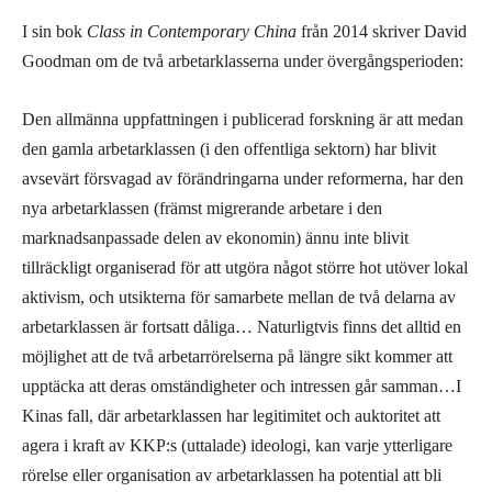
I sin bok
Class in Contemporary China
från 2014 skriver David
Goodman om de två arbetarklasserna under övergångsperioden:
Den allmänna uppfattningen i publicerad forskning är att medan
den gamla arbetarklassen (i den offentliga sektorn) har blivit
avsevärt försvagad av förändringarna under reformerna, har den
nya arbetarklassen (främst migrerande arbetare i den
marknadsanpassade delen av ekonomin) ännu inte blivit
tillräckligt organiserad för att utgöra något större hot utöver lokal
aktivism, och utsikterna för samarbete mellan de två delarna av
arbetarklassen är fortsatt dåliga… Naturligtvis finns det alltid en
möjlighet att de två arbetarrörelserna på längre sikt kommer att
upptäcka att deras omständigheter och intressen går samman…I
Kinas fall, där arbetarklassen har legitimitet och auktoritet att
agera i kraft av KKP:s (uttalade) ideologi, kan varje ytterligare
rörelse eller organisation av arbetarklassen ha potential att bli