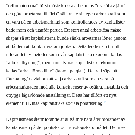
”reformatorerna” först måste krossa arbetarnas ”risskål av järn”
och göra arbetarna till ”fria” säljare av sin egen arbetskraft som
en vara på en arbetsmarknad som kontrollerades av kapitalister
både inom och utanför partiet. Ett stort antal arbetslösa måste
skapas så att kapitalisterna kunde sänka arbetarnas löner genom
att få dem att konkurrera om jobben. Detta ledde i sin tur till
införandet av metoder som i vår kapitalistiska ekonomi kallas
”arbetsuthyrning”, men som i Kinas kapitalistiska ekonomi
kallas ”arbetsförmedling” (laowu paiqian). Det vill säga att
företag ingår avtal om att sälja arbetskraft som en vara på
arbetsmarknaden med alla konsekvenser av osäkra, instabila och
otrygga lågavlönade anställningar. Detta har tillfört ett nytt
iii
element till Kinas kapitalistiska sociala polarisering.
Kapitalismens återinförande är alltså inte bara återinförandet av
kapitalismen på det politiska och ideologiska området. Det mest