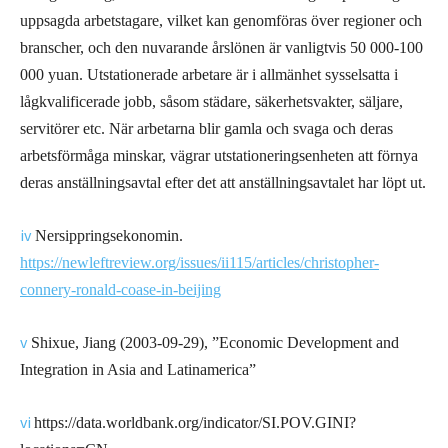
uppsagda arbetstagare, vilket kan genomföras över regioner och
branscher, och den nuvarande årslönen är vanligtvis 50 000-100
000 yuan. Utstationerade arbetare är i allmänhet sysselsatta i
lågkvalificerade jobb, såsom städare, säkerhetsvakter, säljare,
servitörer etc. När arbetarna blir gamla och svaga och deras
arbetsförmåga minskar, vägrar utstationeringsenheten att förnya
deras anställningsavtal efter det att anställningsavtalet har löpt ut.
iv
Nersippringsekonomin.
https://newleftreview.org/issues/ii115/articles/christopher-
connery-ronald-coase-in-beijing
v
Shixue, Jiang (2003-09-29), ”Economic Development and
Integration in Asia and Latinamerica”
vi
https://data.worldbank.org/indicator/SI.POV.GINI?