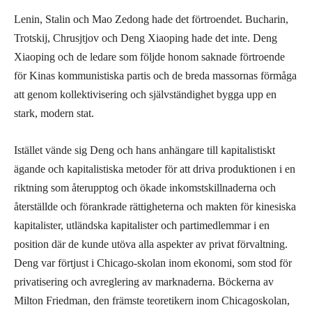
Lenin, Stalin och Mao Zedong hade det förtroendet. Bucharin,
Trotskij, Chrusjtjov och Deng Xiaoping hade det inte. Deng
Xiaoping och de ledare som följde honom saknade förtroende
för Kinas kommunistiska partis och de breda massornas förmåga
att genom kollektivisering och självständighet bygga upp en
stark, modern stat.
Istället vände sig Deng och hans anhängare till kapitalistiskt
ägande och kapitalistiska metoder för att driva produktionen i en
riktning som återupptog och ökade inkomstskillnaderna och
återställde och förankrade rättigheterna och makten för kinesiska
kapitalister, utländska kapitalister och partimedlemmar i en
position där de kunde utöva alla aspekter av privat förvaltning.
Deng var förtjust i Chicago-skolan inom ekonomi, som stod för
privatisering och avreglering av marknaderna. Böckerna av
Milton Friedman, den främste teoretikern inom Chicagoskolan,