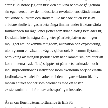
efter 1979 hörde jag ofta ursäkten att Kina behövde gå igenom
sin egen version av den industriella revolutionens elände innan
det kunde bli rikare och starkare. De menade att en klass av
arbetare skulle tvingas arbeta långa timmar under fruktansvärda
förhållanden för låga löner (löner som ibland aldrig betalades ut).
De skulle inte ha några rättigheter på arbetsplatsen och ingen
möjlighet att undkomma fattigdom, alienation och exploatering,
utom genom en växande våg av självmord. En enorm flytande
befolkning av mangliu (bönder som hade lämnat sin jord efter att
kommunerna avskaffats) släpptes ut på arbetsmarknaden, och
industriproduktionens inflytande inom ekonomin började ersätta
jordbrukets. Antalet lönearbetare i den tidigare sektorn ökade,
medan antalet bönder som belönades med ett nästan
existensminimum i form av arbetspoäng minskade.
Även om lönenivåerna fortfarande är låga för