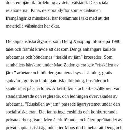
dock en ojämlik fördelning av detta välstånd. De sociala
relationerna i Kina, de stora klyftor som socialismen
framgångsrikt minskade, har försämrats i takt med att det
materiella välståndet har ökat.
De kapitalistiska åtgärder som Deng Xiaoping införde på 1980-
talet och framåt krävde att det som Dengs anhängare kallade
arbetarnas och böndernas ”risskål av järn” krossades. Som
samhällets härskare under Mao Zedongs era gav ”risskålen av
järn ” arbetare och bönder garanterad sysselsättning, gratis
sjukvård, gratis och obligatorisk utbildning, bostäder och
skattefrihet på sina löner. Arbetstiderna och arbetsvillkoren var
standardiserade och reglerade, och ledningen övervakades av
arbetarna. ”Risskålen av järn” passade ägarsystemet under den
socialistiska eran. Det fanns inga enskilda och konkurrerande
privata arbetsgivare. Men återinförandet och återupprättandet av
privat kapitalistiskt ägande efter Maos död innebar att Deng och