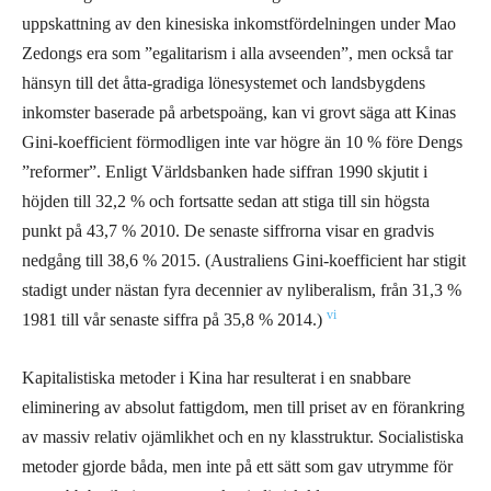
uppskattning av den kinesiska inkomstfördelningen under Mao
Zedongs era som ”egalitarism i alla avseenden”, men också tar
hänsyn till det åtta-gradiga lönesystemet och landsbygdens
inkomster baserade på arbetspoäng, kan vi grovt säga att Kinas
Gini-koefficient förmodligen inte var högre än 10 % före Dengs
”reformer”. Enligt Världsbanken hade siffran 1990 skjutit i
höjden till 32,2 % och fortsatte sedan att stiga till sin högsta
punkt på 43,7 % 2010. De senaste siffrorna visar en gradvis
nedgång till 38,6 % 2015. (Australiens Gini-koefficient har stigit
stadigt under nästan fyra decennier av nyliberalism, från 31,3 %
vi
1981 till vår senaste siffra på 35,8 % 2014.)
Kapitalistiska metoder i Kina har resulterat i en snabbare
eliminering av absolut fattigdom, men till priset av en förankring
av massiv relativ ojämlikhet och en ny klasstruktur. Socialistiska
metoder gjorde båda, men inte på ett sätt som gav utrymme för