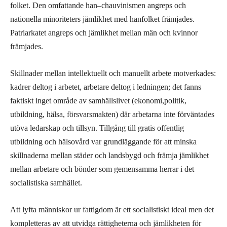
folket.
Den omfattande
han
–
chauvinismen angreps och
nation
ella
minoriteters jämlikhet med hanfolket främjades.
Patriarkatet angreps och jämlikhet mellan män och kvinnor
främjades.
Skillnader mellan intellektuellt och manuellt arbete motverkades:
kadrer deltog i arbetet, arbetare deltog i ledningen; det fanns
faktiskt inget område av samhällslivet (ekonomi,politik,
utbildning, hälsa, försvarsmakten) där arbetarna inte förväntades
utöva ledarskap och tillsyn. Tillgång till gratis offentlig
utbildning och hälsovård var grundläggande för att minska
skillnaderna mellan städer och landsbygd och främja jämlikhet
mellan arbetare och bönder som gemensamma herrar i det
socialistiska samhället.
Att lyfta människor ur fattigdom är ett socialistiskt ideal men det
kompletteras av att utvidga rättigheterna och jämlikheten för