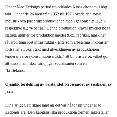
Under Mao Zedongs period utvecklades Kinas ekonomi i hög
takt. Under de 26 åren från 1952 till 1978 ökade den totala
industri- och jordbruksproduktionen med i genomsnitt 11,2 %
ii
respektive 8,2 % per år.
Denna produktion kräver mycket höga
statliga utgifter för produktionsmedel (t.ex. fabriker, maskiner,
råvaror, transport infrastruktur). Eftersom arbetarnas inkomster
fortsätter att öka i takt med utvecklingen av produktionen
tenderar varor (konsumtionsartiklar) att bli bristvaror, vilket gör
att vissa människor förlöjligar socialismen som en
”bristekonomi”.
Ojämlik fördelning av välståndet:
krossandet av risskålen av
järn
Kina är idag ett rikare land än det var någonsin under Mao
Zedongs era. Den kapitalistiska produktionsformen säkerställer