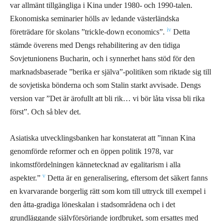
var allmänt tillgängliga i Kina under 1980- och 1990-talen.
Ekonomiska seminarier hölls av ledande västerländska
iv
företrädare för skolans ”trickle-down economics”.
Detta
stämde överens med Dengs rehabilitering av den tidiga
Sovjetunionens Bucharin, och i synnerhet hans stöd för den
marknadsbaserade ”berika er själva”-politiken som riktade sig till
de sovjetiska bönderna och som Stalin starkt avvisade. Dengs
version var ”Det är ärofullt att bli rik… vi bör låta vissa bli rika
först”. Och
så
blev
de
t
.
Asiatiska utvecklingsbanken har konstaterat att ”innan Kina
genomförde reformer och en öppen politik 1978, var
inkomstfördelningen kännetecknad av egalitarism i alla
v
aspekter.”
Detta är en generalisering, eftersom det säkert fanns
en kvarvarande borgerlig rätt som kom till uttryck till exempel i
den åtta-gradiga löneskalan i stadsområdena och i det
grundläggande självförsörjande jordbruket, som ersattes med