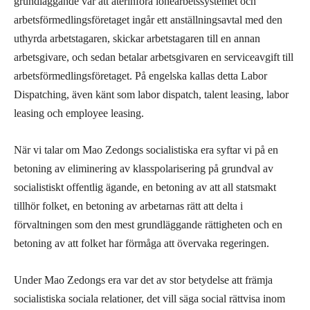
grundläggande var att återinföra lönearbetssystemet och
arbetsförmedlingsföretaget ingår ett anställningsavtal med den
uthyrda arbetstagaren, skickar arbetstagaren till en annan
arbetsgivare, och sedan betalar arbetsgivaren en serviceavgift till
arbetsförmedlingsföretaget. På engelska kallas detta Labor
Dispatching, även känt som labor dispatch, talent leasing, labor
leasing och employee leasing.
När vi talar om Mao Zedongs socialistiska era syftar vi på en
betoning av eliminering av klasspolarisering på grundval av
socialistiskt offentlig ägande, en betoning av att all statsmakt
tillhör folket, en betoning av arbetarnas rätt att delta i
förvaltningen som den mest grundläggande rättigheten och en
betoning av att folket har förmåga att övervaka regeringen.
Under Mao Zedongs era var det av stor betydelse att främja
socialistiska sociala relationer, det vill säga social rättvisa inom