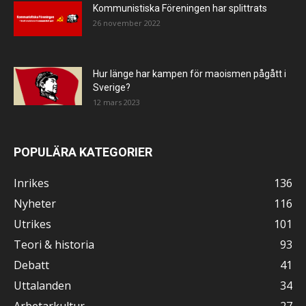
Kommunistiska Föreningen har splittrats
26 november 2022
Hur länge har kampen för maoismen pågått i
Sverige?
12 mars 2023
POPULÄRA KATEGORIER
Inrikes
136
Nyheter
116
Utrikes
101
Teori & historia
93
Debatt
41
Uttalanden
34
Arbetarkultur
27