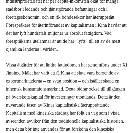
industriproletariatet har per capita-inkomsten ökat för många
stadsbor i ledande och tjänstgörande befattningar och i
företagsekonomin, och en rik bondesektor har återuppstått.
Förespråkare för återinförandet av kapitalismen i Kina hävdar att
det har lyft hundratals miljoner ur absolut fattigdom. Vad
förespråkarna utelämnar är att de har ”lyfts” till ett av de mest
ojämlika länderna i världen.
Vissa åtgärder för att lindra fattigdomen har genomförts under Xi
Jinping. Målet har varit att få Kina att sluta vara beroende av
exportmarknaderna – en svag position – och istället skapa en
inhemsk konsumtionsmarknad. Detta bidrar också till tillgången
på överskottskapital för investeringar utomlands. Detta är den
nuvarande fasen av Kinas kapitalistiska återupprättande.
Kapitalism med kinesiska särdrag har följt en väg som i vissa
avseenden avviker från den traditionella kapitalistiska historien,
men detta bör inte användas för att försköna den kinesiska