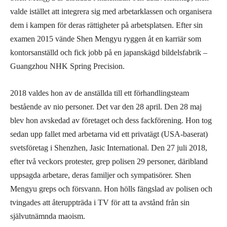
valde istället att integrera sig med arbetarklassen och organisera
dem i kampen för deras rättigheter på arbetsplatsen. Efter sin
examen 2015 vände Shen Mengyu ryggen åt en karriär som
kontorsanställd och fick jobb på en japanskägd bildelsfabrik –
Guangzhou NHK Spring Precision.
2018 valdes hon av de anställda till ett förhandlingsteam
bestående av nio personer. Det var den 28 april. Den 28 maj
blev hon avskedad av företaget och dess fackförening. Hon tog
sedan upp fallet med arbetarna vid ett privatägt (USA-baserat)
svetsföretag i Shenzhen, Jasic International. Den 27 juli 2018,
efter två veckors protester, grep polisen 29 personer, däribland
uppsagda arbetare, deras familjer och sympatisörer. Shen
Mengyu greps och försvann. Hon hölls fängslad av polisen och
tvingades att återuppträda i TV för att ta avstånd från sin
självutnämnda maoism.