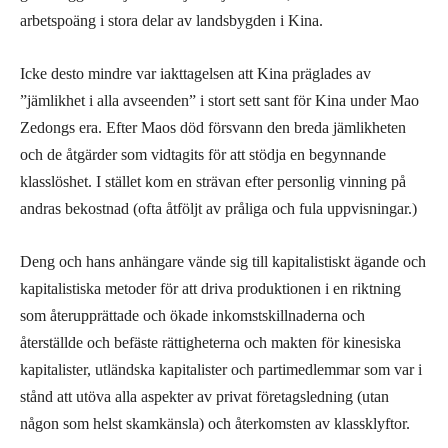
arbetspoäng i stora delar av landsbygden i Kina.
Icke desto mindre var iakttagelsen att Kina präglades av
”jämlikhet i alla avseenden” i stort sett sant för Kina under Mao
Zedongs era. Efter Maos död försvann den breda jämlikheten
och de åtgärder som vidtagits för att stödja en begynnande
klasslöshet. I stället kom en strävan efter personlig vinning på
andras bekostnad (ofta åtföljt av pråliga och fula uppvisningar.
)
Deng och hans anhängare vände sig till kapitalistiskt ägande och
kapitalistiska metoder för att driva produktionen i en riktning
som återupprättade och ökade inkomstskillnaderna och
återställde och befäste rättigheterna och makten för kinesiska
kapitalister, utländska kapitalister och partimedlemmar som var i
stånd att utöva alla aspekter av privat företagsledning (utan
någon som helst skamkänsla) och återkomsten av klassklyftor.