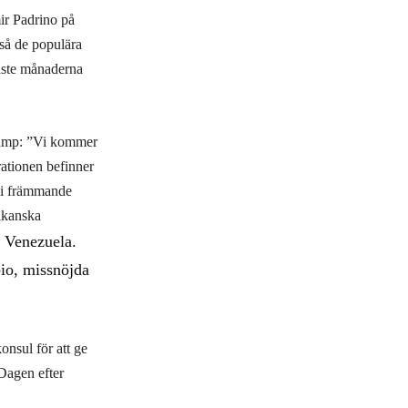
ir Padrino på
kså de populära
naste månaderna
Trump: ”Vi kommer
rationen befinner
s i främmande
ikanska
i Venezuela.
io, missnöjda
onsul för att ge
Dagen efter