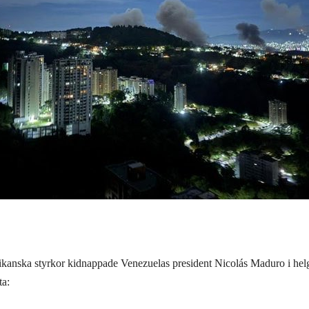
ikanska styrkor kidnappade Venezuelas president Nicolás Maduro i he
ta: