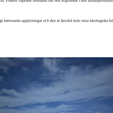
as. Folkets väpnade motstånd blir helt avgörande i den antiimperialist
t intressanta upplysningar och den är läsvärd trots vissa ideologiska bri