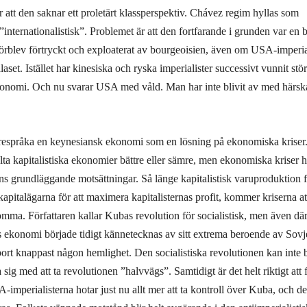
att den saknar ett proletärt klassperspektiv. Chávez regim hyllas som
internationalistisk”. Problemet är att den fortfarande i grunden var en b
örblev förtryckt och exploaterat av bourgeoisien, även om USA-imperial
l
aset. Istället har kinesiska och ryska imperialister successivt vunnit stö
konomi. Och nu svarar USA med våld. Man har inte blivit av med härsk
örespråka en keynesiansk ekonomi som en lösning på ekonomiska kriser.
lta kapitalistiska ekonomier bättre eller sämre, men ekonomiska kriser 
ns grundläggande motsättningar. Så länge kapitalistisk varuproduktion fo
kapitalägarna för att maximera kapitalisternas profit, kommer kriserna 
mma. Författaren kallar Kubas revolution för socialistisk, men även där 
 ekonomi började tidigt kännetecknas av sitt extrema beroende av Sovje
rt knappast någon hemlighet. Den socialistiska revolutionen kan inte b
a sig med att ta revolutionen ”halvvägs”. Samtidigt är det helt riktigt att
imperialisterna hotar just nu allt mer att ta kontroll över Kuba, och det 