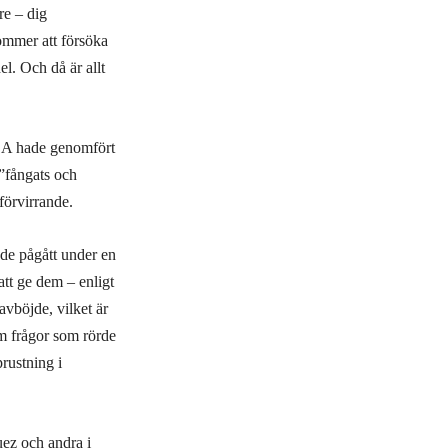
re – dig
kommer att försöka
el. Och då är allt
SA hade genomfört
 ”fångats och
 förvirrande.
de pågått under en
tt ge dem – enligt
avböjde, vilket är
m frågor som rörde
rustning i
ez och andra i