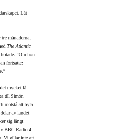
edarskapet. Låt
e tre månaderna,
 med
The Atlantic
och hotade: ”Om hon
n fortsatte:
e.”
 det mycket få
ka till Simón
ch motstå att byta
delar av landet
er sig långt
s av BBC Radio 4
Vi gillar inte att