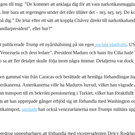
gon till mig: ”De kommer att anklaga dig för att vara narkotikasmuggla
Inte bara att regeringen stöder det eller tillåter det – nej, nej, nej. De 
 dig.” De letar efter ett sätt att koppla Chávez direkt till narkotikahand
andlarpresident”, eller hur?”
 publicerade Trump ett nyårshälsning på sin egen
sociala plattform
. U
t Venezuela och dess ledare”. President Maduro och hans fru Cilia hade
p sa att fler detaljer skulle följa inom några timmar. Detaljerna var dock
n gammal vän från Caracas och berättade att hemliga förhandlingar ha
erikanerna. Amerikanerna ville ha Maduros huvud, vilket han vägrade a
n transport till en bekväm pensionering i Turkiet, vilket han föraktfullt 
ts att han upprepade gånger erbjöd sig att förhandla med Washington o
tikaimport,
samlade
han också venezuelanerna mot Trumps militära upp
redrog uppenbarligen att förhandla med vicepresidenten Delcy Rodrígu