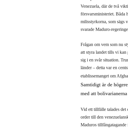
Venezuela, där de två vikt
försvarsministeriet. Båda 
milisstyrkorna, som sägs 
svarade Maduro-regeringe
Frågan om vem som nu styr
att styra landet tills vi 
sig i en svår situation. T
länder – detta var en cen
etablissemanget om Afgha
Samtidigt är de höger
med att bolivarianerna 
Vid ett tillfälle talades d
order till den venezuelan
Maduros tillfångatagande 