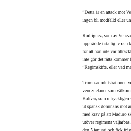
”
Detta är en attack mot Ve
ingen bli modfälld eller un
Rodríguez, som av Venezue
uppträdde i statlig tv och
för att hon inte var tillrä
inte gör det rätta kommer 
”Regimskifte, eller vad man
Trump-administrationen ve
venezuelaner som välkomnar
Bolívar, som uttryckligen 
ut spansk dominans mot am
med krav på att Maduro ska
utöver regimens väljarbas
den 5 januari och fick fråg