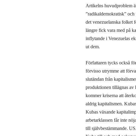
Artikelns huvudproblem är 
”radikaldemokratisk” och ”
det venezuelanska folket f
längre fick vara med på ka
inflytande i Venezuelas e
ut dem.
Författaren tycks också f
förvisso utrymme att förva
slutändan från kapitalisme
produktionen tillägnas av 
kommer kriserna att återko
aldrig kapitalismen. Kubas
Kubas växande kapitalimpo
arbetarklassen får inte nöj
till självbestämmande. USA-