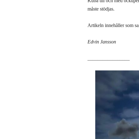
Kuba till och med ockuper
måste stödjas.
Artikeln innehåller som sag
Edvin Jansson
_________________