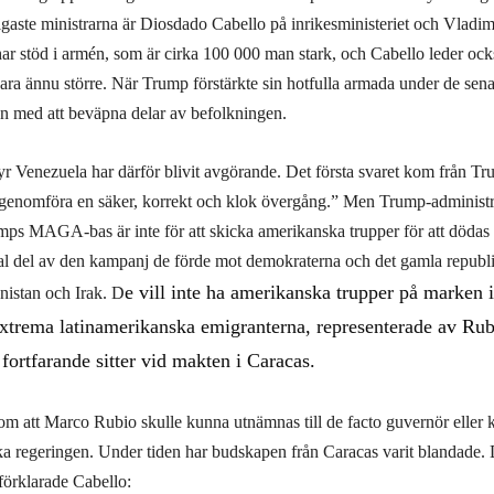
igaste ministrarna är Diosdado Cabello på inrikesministeriet och Vladim
har stöd i armén, som är cirka 100 000 man stark, och Cabello leder oc
vara ännu större. När Trump förstärkte sin hotfulla armada under de se
n med att beväpna delar av befolkningen.
 Venezuela har därför blivit avgörande. Det första svaret kom från 
kan genomföra en säker, korrekt och klok övergång.” Men Trump-administ
rumps MAGA-bas är inte för att skicka amerikanska trupper för att döda
tral del av den kampanj de förde mot demokraterna och det gamla republ
e vill inte ha amerikanska trupper på marken 
nistan och Irak.
D
extrema latinamerikanska emigranterna, representerade av Rub
fortfarande sitter vid makten i Caracas.
et om att Marco Rubio skulle kunna utnämnas till de facto guvernör eller k
ska regeringen. Under tiden har budskapen från Caracas varit blandade. 
förklarade Cabello: