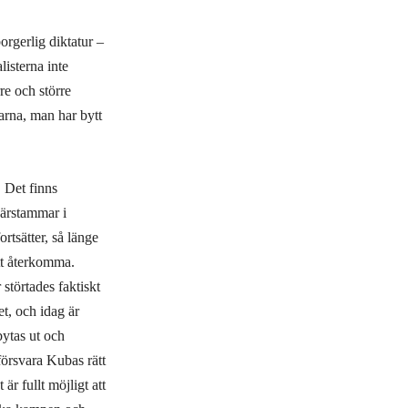
orgerlig diktatur –
isterna inte
rre och större
arna, man har bytt
 Det finns
härstammar i
rtsätter, så länge
att återkomma.
störtades faktiskt
t, och idag är
ytas ut och
 försvara Kubas rätt
är fullt möjligt att