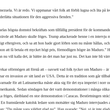
nezuela. Vi är redo. Vi uppmanar vårt folk att förbli lugna och lita på l
derlätta situationen för den aggressiva fienden.”
las högsta domstol bekräftats som tillfällig president för de kommand
 krävde att Maduro skulle friges. Trump attackerade henne i en intervju
ckligt eftergiven, och sa att hon hade gjort löften som nu måste hållas, 
hon att få betala ett mycket högt pris, förmodligen högre än Maduro.” Ha
 nu vill kalla det, är bättre än det man har just nu. Det kan inte bli värr
rkar oförmögen att förstå att – oavsett vad folk tycker om Maduro – är
 en invasion av sitt land av USA. Detta är en tradition som går tillba
varnade för att Latinamerika måste akta sig för det nya imperiet i norr o
erikansk. Sedan söndagen har det varit demonstrationer i många olika 
 friges, däribland en stor demonstration i Caracas. Bestörtningen sträck
. En framstående katolsk ledare som motsätter sig Maduro intervjuade
an: ”Du måste vara väldigt glad nu”. Han svarade: ”Nej, vi är inte glada. 