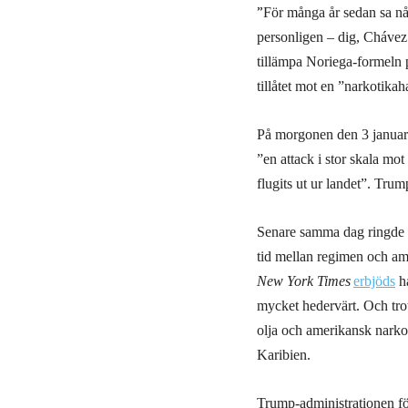
”
För många år sedan sa nå
personligen – dig, Chávez. 
tillämpa Noriega-formeln på
tillåtet mot en ”narkotikah
På morgonen den 3 januari
”en attack i stor skala mo
flugits ut ur landet”. Trum
Senare samma dag ringde e
tid mellan regimen och am
New York Times
erbjöds
ha
mycket hedervärt. Och tro
olja och amerikansk narko
Karibien.
Trump-administrationen fö