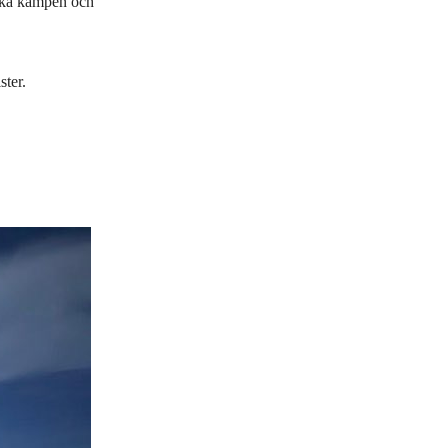
iska kampen och
ster.