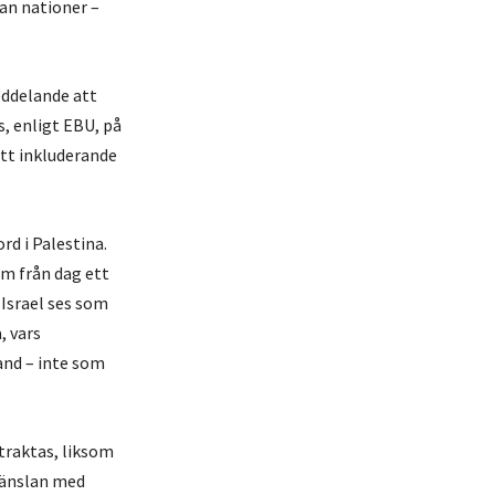
an nationer –
eddelande att
, enligt EBU, på
ett inkluderande
rd i Palestina.
om från dag ett
 Israel ses som
, vars
and – inte som
etraktas, liksom
känslan med