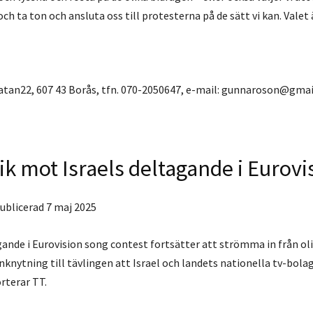
 ta ton och ansluta oss till protesterna på de sätt vi kan. Valet ä
atan22, 607 43 Borås, tfn. 070-2050647, e-mail: gunnaroson@gma
ik mot Israels deltagande i Eurovi
ublicerad 7 maj 2025
gande i Eurovision song contest fortsätter att strömma in från oli
nknytning till tävlingen att Israel och landets nationella tv-bol
orterar TT.