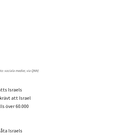
to: sociala medier, via QNN)
tts Israels
rävt att Israel
ls över 60.000
åta Israels