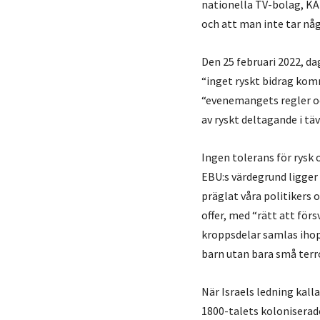
nationella TV-bolag, KA
och att man inte tar nå
Den 25 februari 2022, da
“inget ryskt bidrag komm
“evenemangets regler oc
av ryskt deltagande i täv
Ingen tolerans för rysk 
EBU:s värdegrund ligger 
präglat våra politikers
offer, med “rätt att för
kroppsdelar samlas ihop 
barn utan bara små terro
När Israels ledning kall
1800-talets koloniserad