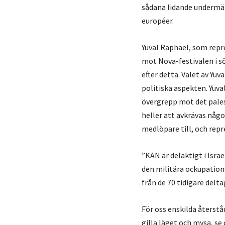
sådana lidande undermänn
européer.
Yuval Raphael, som repre
mot Nova-festivalen i s
efter detta. Valet av Yu
politiska aspekten. Yuval
övergrepp mot det pales
heller att avkrävas någ
medlöpare till, och repr
”KAN är delaktigt i Isr
den militära ockupatione
från de 70 tidigare delt
För oss enskilda återstår
gilla läget och mysa, se 