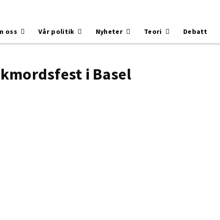
m oss
Vår politik
Nyheter
Teori
Debatt
lkmordsfest i Basel