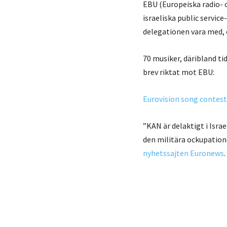
EBU (Europeiska radio- o
israeliska public service
delegationen vara med, e
70 musiker, däribland ti
brev riktat mot EBU:
Eurovision song contest
”KAN är delaktigt i Isr
den militära ockupatione
nyhetssajten Euronews
.