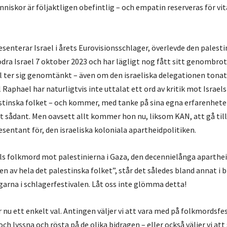
iskor är följaktligen obefintlig – och empatin reserveras för vit
senterar Israel i årets Eurovisionsschlager, överlevde den palest
ödra Israel 7 oktober 2023 och har lägligt nog fått sitt genombr
val ter sig genomtänkt – även om den israeliska delegationen tonat
 Raphael har naturligtvis inte uttalat ett ord av kritik mot Israels
tinska folket – och kommer, med tanke på sina egna erfarenhete
ot sådant. Men oavsett allt kommer hon nu, liksom KAN, att gå til
esentant för, den israeliska koloniala apartheidpolitiken.
aels folkmord mot palestinierna i Gaza, den decennielånga aparth
n av hela det palestinska folket”, står det således bland annat i b
agarna i schlagerfestivalen. Låt oss inte glömma detta!
 nu ett enkelt val. Antingen väljer vi att vara med på folkmordsfes
och lyssna och rösta på de olika bidragen – eller också väljer vi att