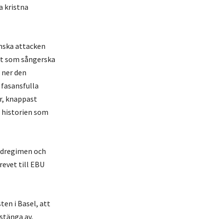
a kristna
inska attacken
ott som sångerska
 ner den
 fasansfulla
r, knappast
l historien som
eidregimen och
revet till EBU
ten i Basel, att
 stänga av,