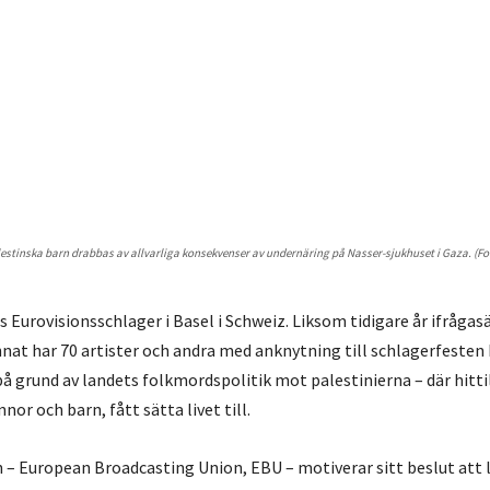
alestinska barn drabbas av allvarliga konsekvenser av undernäring på Nasser-sjukhuset i Gaza. (Fo
 Eurovisionsschlager i Basel i Schweiz. Liksom tidigare år ifrågasä
at har 70 artister och andra med anknytning till schlagerfesten k
 grund av landets folkmordspolitik mot palestinierna – där hittil
nnor och barn, fått sätta livet till.
 – European Broadcasting Union, EBU – motiverar sitt beslut att l