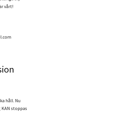
r vårt!
il.com
sion
ka håll. Nu
ag KAN stoppas