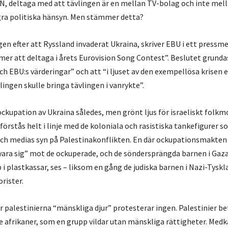
N, deltaga med att tävlingen är en mellan TV-bolag och inte mell
gra politiska hänsyn. Men stämmer detta?
gen efter att Ryssland invaderat Ukraina, skriver EBU i ett pressm
er att deltaga i årets Eurovision Song Contest”. Beslutet grundas
h EBU:s värderingar” och att “i ljuset av den exempellösa krisen 
lingen skulle bringa tävlingen i vanrykte”.
ockupation av Ukraina således, men grönt ljus för israeliskt folkmo
förstås helt i linje med de koloniala och rasistiska tankefigurer s
 och medias syn på Palestinakonflikten. En där ockupationsmakten
svara sig” mot de ockuperade, och de söndersprängda barnen i Gaza
i plastkassar, ses – liksom en gång de judiska barnen i Nazi-Tyskl
rister.
ar palestinierna “mänskliga djur” protesterar ingen. Palestinier b
e afrikaner, som en grupp vildar utan mänskliga rättigheter. Med