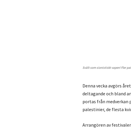
Svält som sionistiskt vapen! Fler p
Denna vecka avgörs årets
deltagande och bland ann
portas från medverkan på
palestinier, de flesta kvi
Arrangören av festivalen