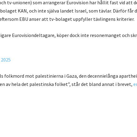
ch tv-unionen) som arrangerar Eurovision har hållit fast vid att d
-bolaget KAN, och inte själva landet Israel, som tävlar. Därför får 
ftersom EBU anser att tv-bolaget uppfyller tävlingens kriterier.
digare Eurovisiondeltagare, köper dock inte resonemanget och skri
 2025
aels folkmord mot palestinierna i Gaza, den decennielånga aparth
n av hela det palestinska folket”, står det bland annat i brevet,
e