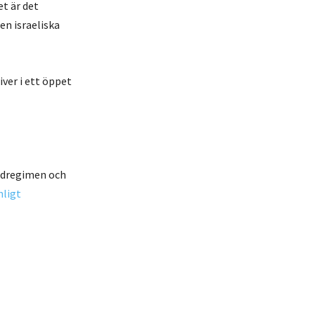
et är det
den israeliska
ver i ett öppet
eidregimen och
nligt