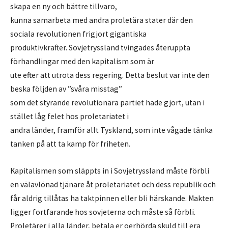
skapa en ny och bättre tillvaro,
kunna samarbeta med andra proletära stater där den
sociala revolutionen frigjort gigantiska
produktivkrafter. Sovjetryssland tvingades återuppta
förhandlingar med den kapitalism som är
ute efter att utrota dess regering. Detta beslut var inte den
beska följden av ”svåra misstag”
som det styrande revolutionära partiet hade gjort, utan i
stället låg felet hos proletariatet i
andra länder, framför allt Tyskland, som inte vågade tänka
tanken på att ta kamp för friheten.
Kapitalismen som släppts in i Sovjetryssland måste förbli
en välavlönad tjänare åt proletariatet och dess republik och
får aldrig tillåtas ha taktpinnen eller bli härskande. Makten
ligger fortfarande hos sovjeterna och måste så förbli.
Proletärer i alla länder, betala er oerhörda skuld till era