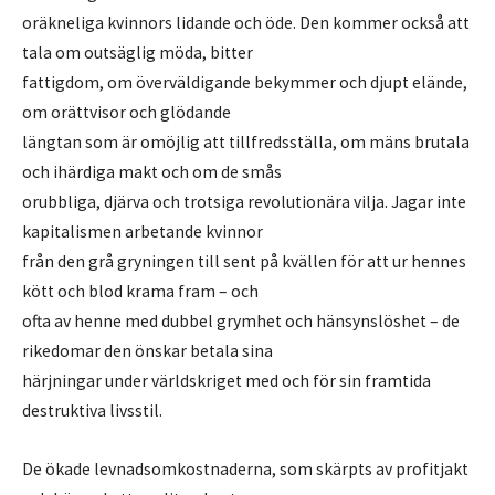
oräkneliga kvinnors lidande och öde. Den kommer också att
tala om outsäglig möda, bitter
fattigdom, om överväldigande bekymmer och djupt elände,
om orättvisor och glödande
längtan som är omöjlig att tillfredsställa, om mäns brutala
och ihärdiga makt och om de smås
orubbliga, djärva och trotsiga revolutionära vilja. Jagar inte
kapitalismen arbetande kvinnor
från den grå gryningen till sent på kvällen för att ur hennes
kött och blod krama fram – och
ofta av henne med dubbel grymhet och hänsynslöshet – de
rikedomar den önskar betala sina
härjningar under världskriget med och för sin framtida
destruktiva livsstil.
De ökade levnadsomkostnaderna, som skärpts av profitjakt