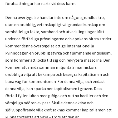
förutsättningar har närts vid dess barm.
Denna övertygelse handlar inte om någon grundlös tro,
utan en orubblig, vetenskapligt välgrundad kunskap om
samhälleliga fakta, samband och utvecklingslagar. Mitt
under de förfärliga prövningarna och epokens bittra strider
kommer denna övertygelse att ge Internationella
kvinnodagen en orubblig styrka och flammande entusiasm,
som kommer att locka till sig och rekrytera massorna. Den
kommer att smida samman miljontals människors
orubbliga vilja att bekämpa och besegra kapitalismen och
bana väg för kommunismen. För denna vilja, och endast
denna vilja, kan sparka ner kapitalismen i graven. Dess
förfall fyller luften med giftiga och ruttna baciller och den
vämjeliga odören av pest. Skulle denna aktiva och
självuppoffrande viljekraft saknas kommer kapitalismen att
kunna fortsätta att växa – trots att den är