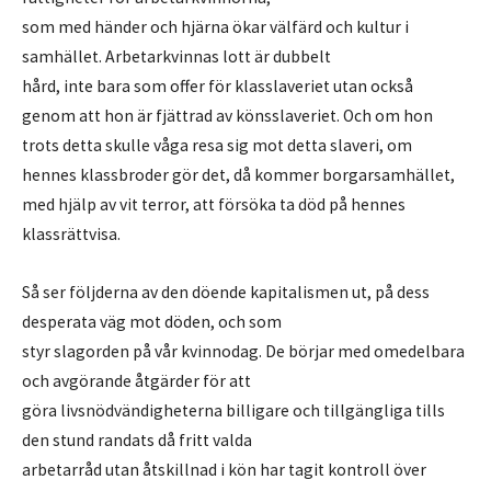
som med händer och hjärna ökar välfärd och kultur i
samhället. Arbetarkvinnas lott är dubbelt
hård, inte bara som offer för klasslaveriet utan också
genom att hon är fjättrad av könsslaveriet. Och om hon
trots detta skulle våga resa sig mot detta slaveri, om
hennes klassbroder gör det, då kommer borgarsamhället,
med hjälp av vit terror, att försöka ta död på hennes
klassrättvisa.
Så ser följderna av den döende kapitalismen ut, på dess
desperata väg mot döden, och som
styr slagorden på vår kvinnodag. De börjar med omedelbara
och avgörande åtgärder för att
göra livsnödvändigheterna billigare och tillgängliga tills
den stund randats då fritt valda
arbetarråd utan åtskillnad i kön har tagit kontroll över