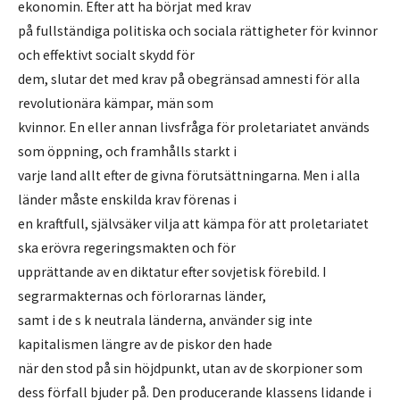
ekonomin. Efter att ha börjat med krav
på fullständiga politiska och sociala rättigheter för kvinnor
och effektivt socialt skydd för
dem, slutar det med krav på obegränsad amnesti för alla
revolutionära kämpar, män som
kvinnor. En eller annan livsfråga för proletariatet används
som öppning, och framhålls starkt i
varje land allt efter de givna förutsättningarna. Men i alla
länder måste enskilda krav förenas i
en kraftfull, självsäker vilja att kämpa för att proletariatet
ska erövra regeringsmakten och för
upprättande av en diktatur efter sovjetisk förebild. I
segrarmakternas och förlorarnas länder,
samt i de s k neutrala länderna, använder sig inte
kapitalismen längre av de piskor den hade
när den stod på sin höjdpunkt, utan av de skorpioner som
dess förfall bjuder på. Den producerande klassens lidande i