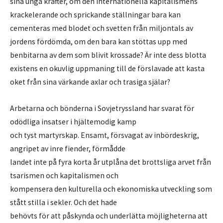
sina unga krafter, om den internationella kapitalismens
krackelerande och sprickande ställningar bara kan
cementeras med blodet och svetten från miljontals av
jordens fördömda, om den bara kan stöttas upp med
benbitarna av dem som blivit krossade? Är inte dess blotta
existens en okuvlig uppmaning till de förslavade att kasta
oket från sina värkande axlar och trasiga själar?
Arbetarna och bönderna i Sovjetryssland har svarat för
odödliga insatser i hjältemodig kamp
och tyst martyrskap. Ensamt, försvagat av inbördeskrig,
angripet av inre fiender, förmådde
landet inte på fyra korta år utplåna det brottsliga arvet från
tsarismen och kapitalismen och
kompensera den kulturella och ekonomiska utveckling som
stått stilla i sekler. Och det hade
behövts för att påskynda och underlätta möjligheterna att