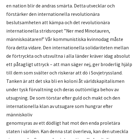
en nation blir de andras smärta. Detta utvecklar och
förstärker den internationella revolutionära
beslutsamheten att kämpa och det revolutionära
internationella stridsropet ”Ner med Minotauren,
människoätaren!” Vår kommunistiska kvinnodag måste
föra detta vidare. Den internationella solidariteten mellan
de förtryckta och utsvultna i alla länder kräver idag absolut
ett påtagligt uttryck – att man säger nej, ger broderlig hjälp
till dem som svälter och riskerar att dö i Sovjetryssland.
Tanken är att det ska bli en koloni åt världskapitalismen
under tysk förvaltning och deras outtömliga behov av
utsugning. De som törstar efter guld och makt och den
internationella klan av utsugare som hungrar efter
människoliv
genomsyras av ett dödligt hat mot den enda proletära
staten i världen. Kan denna stat överleva, kan den utveckla