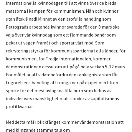
Internationella kvinnodagen till att vinna över de breda
massorna i kampen för kommunismen. Män och kvinnor
utan åtskillnad! Minnet av den ärofulla handling som
Petrograds arbetande kvinnor svarade för den 8 mars ska
vaja över vår kvinnodag som ett flammande banér som
pekar ut vägen framåt och sporrar vårt mod. Som
rekryteringsstyrka för kommunistpartierna i alla länder, för
kommunismen, för Tredje internationalen, kommer
demonstrationen dessutom att pågå hela veckan 5-12 mars.
För målet är att vidarebefordra den tankegnista som får
frigörelsens handling att tränga ner på djupet och bli en
sporre för det mest avlägsna lilla hörn som bebos av
individer vars mänsklighet mals sönder av kapitalismens
profitkvarnar.
Med detta mål i blickfånget kommer vår demonstration att
med klingande stämma tala om