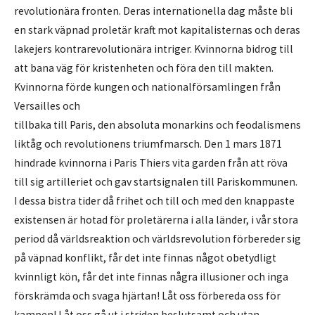
revolutionära fronten. Deras internationella dag måste bli
en stark väpnad proletär kraft mot kapitalisternas och deras
lakejers kontrarevolutionära intriger. Kvinnorna bidrog till
att bana väg för kristenheten och föra den till makten.
Kvinnorna förde kungen och nationalförsamlingen från
Versailles och
tillbaka till Paris, den absoluta monarkins och feodalismens
liktåg och revolutionens triumfmarsch. Den 1 mars 1871
hindrade kvinnorna i Paris Thiers vita garden från att röva
till sig artilleriet och gav startsignalen till Pariskommunen.
I dessa bistra tider då frihet och till och med den knappaste
existensen är hotad för proletärerna i alla länder, i vår stora
period då världsreaktion och världsrevolution förbereder sig
på väpnad konflikt, får det inte finnas något obetydligt
kvinnligt kön, får det inte finnas några illusioner och inga
förskrämda och svaga hjärtan! Låt oss förbereda oss för
kampen! Låt oss gå ut i striden beslutsamt och utan