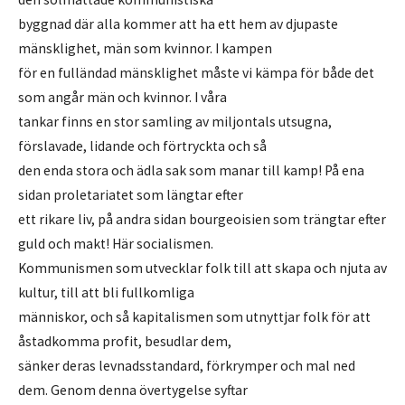
byggnad där alla kommer att ha ett hem av djupaste
mänsklighet, män som kvinnor. I kampen
för en fulländad mänsklighet måste vi kämpa för både det
som angår män och kvinnor. I våra
tankar finns en stor samling av miljontals utsugna,
förslavade, lidande och förtryckta och så
den enda stora och ädla sak som manar till kamp! På ena
sidan proletariatet som längtar efter
ett rikare liv, på andra sidan bourgeoisien som trängtar efter
guld och makt! Här socialismen.
Kommunismen som utvecklar folk till att skapa och njuta av
kultur, till att bli fullkomliga
människor, och så kapitalismen som utnyttjar folk för att
åstadkomma profit, besudlar dem,
sänker deras levnadsstandard, förkrymper och mal ned
dem. Genom denna övertygelse syftar