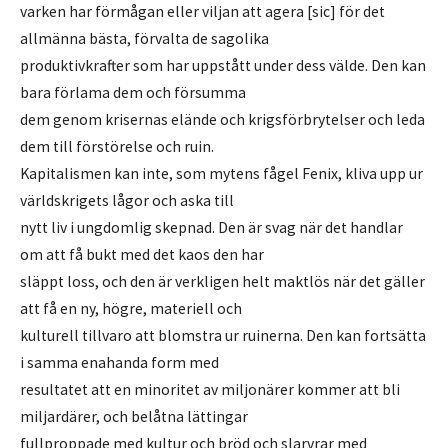
varken har förmågan eller viljan att agera [sic] för det
allmänna bästa, förvalta de sagolika
produktivkrafter som har uppstått under dess välde. Den kan
bara förlama dem och försumma
dem genom krisernas elände och krigsförbrytelser och leda
dem till förstörelse och ruin.
Kapitalismen kan inte, som mytens fågel Fenix, kliva upp ur
världskrigets lågor och aska till
nytt liv i ungdomlig skepnad. Den är svag när det handlar
om att få bukt med det kaos den har
släppt loss, och den är verkligen helt maktlös när det gäller
att få en ny, högre, materiell och
kulturell tillvaro att blomstra ur ruinerna. Den kan fortsätta
i samma enahanda form med
resultatet att en minoritet av miljonärer kommer att bli
miljardärer, och belåtna lättingar
fullproppade med kultur och bröd och slarvrar med