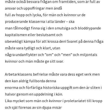
måste också besvara frågan om framtiden, som är full av
ansvar och uppoffringar men ändå
full av hopp och lycka, för män och kvinnor ur de
producerande klasserna i alla länder – ska
man tålmodigt finna sig i den smutsiga och bloddrypande
kapitalismen eller beslutsamt och
obevekligt kämpa för att krossa den! Svaret på denna fråga
måste vara tydligt och klart, utan
några undanflykter och ”om” och ”men” och miljontals
kvinnor och män måste ge sitt svar.
Arbetarklassens befrielse måste vara dess eget verk men
den kan aldrig fullborda denna
enorma och förfärliga historiska uppgift om den är sliten i
halvor genom en uppdelning i kön.
Lika mycket som män och kvinnor i proletariatet till kropp
och själ förenas av sin djupa misär