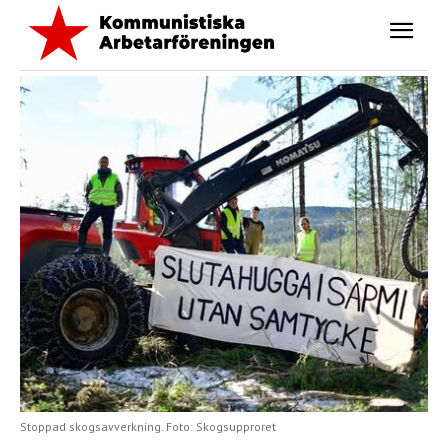
Stoppad skogsavverkning. Foto: Skogsupproret