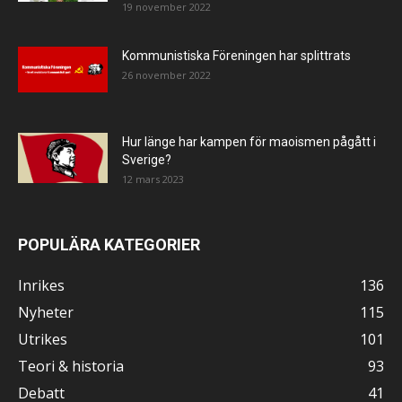
19 november 2022
Kommunistiska Föreningen har splittrats
26 november 2022
Hur länge har kampen för maoismen pågått i
Sverige?
12 mars 2023
POPULÄRA KATEGORIER
Inrikes
136
Nyheter
115
Utrikes
101
Teori & historia
93
Debatt
41