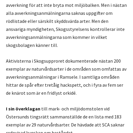
avverkning för att inte bryta mot miljöbalken. Men i nästan
alla avverkningsanmälningarna saknas uppgifter om
rödlistade eller särskilt skyddsvärda arter. Men den
ansvariga myndigheten, Skogsstyrelsens kontrollerar inte
avverkningsanmälningarna som kommer in vilket
skogsbolagen känner till.
Aktivisterna i Skogsupproret dokumenterade nästan 200
exemplar av naturvårdsarter i de områden som omfattas av
avverkningsanmälningar i Ramsele. I samtliga områden
hittar de spår efter tretåig hackspett, och i fyra av fem ser
de knärot som är en fridlyst orkidé.
I sin överklagan
till mark- och miljödomstolen vid
Östersunds tingsrätt sammanställde de en lista med 183
exemplar av 29 naturvårdsarter. De hävdade att SCA saknar
redovisad kunskap om beståndet.