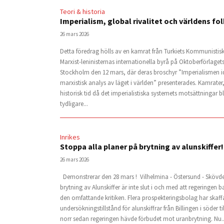
Teori & historia
Imperialism, global rivalitet och världens f
26 mars 2026
Detta föredrag hölls av en kamrat från Turkiets Kommunistisk
Marxist-leninisternas internationella byrå på Oktoberförlaget
Stockholm den 12 mars, där deras broschyr ”Imperialismen i
marxistisk analys av läget i världen” presenterades. Kamrater, 
historisk tid då det imperialistiska systemets motsättningar bli
tydligare...
Inrikes
Stoppa alla planer på brytning av alunskiffer!
26 mars 2026
Demonstrerar den 28 mars ! Vilhelmina - Östersund - Sköv
brytning av Alunskiffer är inte slut i och med att regeringen b
den omfattande kritiken. Flera prospekteringsbolag har skaffa
undersökningstillstånd för alunskiffrar från Billingen i söder ti
norr sedan regeringen hävde förbudet mot uranbrytning. Nu..