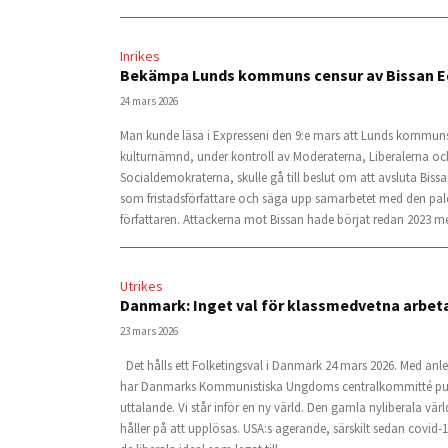
Inrikes
Bekämpa Lunds kommuns censur av Bissan 
24 mars 2026
Man kunde läsa i Expresseni den 9:e mars att Lunds kommuns
kulturnämnd, under kontroll av Moderaterna, Liberalerna oc
Socialdemokraterna, skulle gå till beslut om att avsluta Biss
som fristadsförfattare och säga upp samarbetet med den pal
författaren. Attackerna mot Bissan hade börjat redan 2023 me
Utrikes
Danmark: Inget val för klassmedvetna arbet
23 mars 2026
Det hålls ett Folketingsval i Danmark 24 mars 2026. Med anl
har Danmarks Kommunistiska Ungdoms centralkommitté pub
uttalande. Vi står inför en ny värld. Den gamla nyliberala vä
håller på att upplösas. USA:s agerande, särskilt sedan covid-19