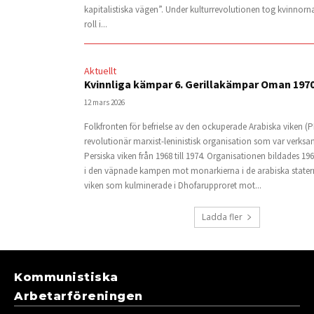
kapitalistiska vägen”. Under kulturrevolutionen tog kvinnorna
roll i...
Aktuellt
Kvinnliga kämpar 6. Gerillakämpar Oman 197
12 mars 2026
Folkfronten för befrielse av den ockuperade Arabiska viken (
revolutionär marxist-leninistisk organisation som var verksa
Persiska viken från 1968 till 1974. Organisationen bildades 19
i den väpnade kampen mot monarkierna i de arabiska statern
viken som kulminerade i Dhofarupproret mot...
Ladda fler
Kommunistiska
Arbetarföreningen