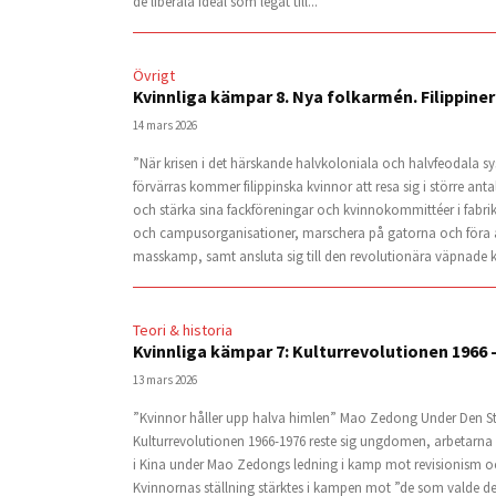
de liberala ideal som legat till...
Övrigt
Kvinnliga kämpar 8. Nya folkarmén. Filippine
14 mars 2026
”När krisen i det härskande halvkoloniala och halvfeodala s
förvärras kommer filippinska kvinnor att resa sig i större ant
och stärka sina fackföreningar och kvinnokommittéer i fabrik
och campusorganisationer, marschera på gatorna och föra a
masskamp, samt ansluta sig till den revolutionära väpnade 
Teori & historia
Kvinnliga kämpar 7: Kulturrevolutionen 1966 
13 mars 2026
”Kvinnor håller upp halva himlen” Mao Zedong Under Den St
Kulturrevolutionen 1966-1976 reste sig ungdomen, arbetarn
i Kina under Mao Zedongs ledning i kamp mot revisionism oc
Kvinnornas ställning stärktes i kampen mot ”de som valde d