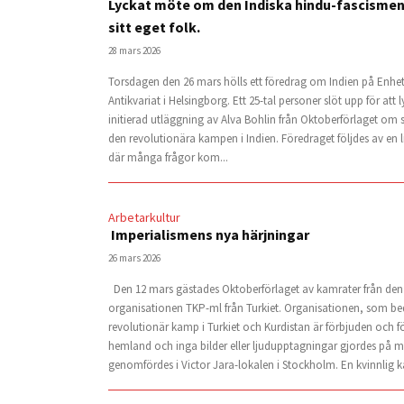
Lyckat möte om den Indiska hindu-fascismen
sitt eget folk.
28 mars 2026
Torsdagen den 26 mars hölls ett föredrag om Indien på Enhe
Antikvariat i Helsingborg. Ett 25-tal personer slöt upp för att ly
initierad utläggning av Alva Bohlin från Oktoberförlaget om s
den revolutionära kampen i Indien. Föredraget följdes av en l
där många frågor kom...
Arbetarkultur
Imperialismens nya härjningar
26 mars 2026
Den 12 mars gästades Oktoberförlaget av kamrater från den
organisationen TKP-ml från Turkiet. Organisationen, som be
revolutionär kamp i Turkiet och Kurdistan är förbjuden och förf
hemland och inga bilder eller ljudupptagningar gjordes på 
genomfördes i Victor Jara-lokalen i Stockholm. En kvinnlig ka