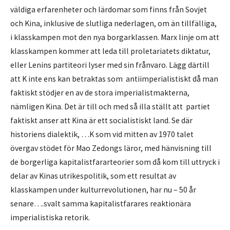
väldiga erfarenheter och lärdomar som finns från Sovjet
och Kina, inklusive de slutliga nederlagen, om än tillfälliga,
i klasskampen mot den nya borgarklassen. Marx linje om att
klasskampen kommer att leda till proletariatets diktatur,
eller Lenins partiteori lyser med sin frånvaro. Lägg därtill
att K inte ens kan betraktas som antiimperialistiskt då man
faktiskt stödjer en av de stora imperialistmakterna,
nämligen Kina. Det är till och med så illa ställt att partiet
faktiskt anser att Kina är ett socialistiskt land. Se där
historiens dialektik, …K som vid mitten av 1970 talet
övergav stödet för Mao Zedongs läror, med hänvisning till
de borgerliga kapitalistfararteorier som då kom till uttryck i
delar av Kinas utrikespolitik, som ett resultat av
klasskampen under kulturrevolutionen, har nu – 50 år
senare….svalt samma kapitalistfarares reaktionära
imperialistiska retorik.