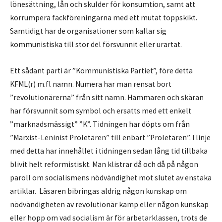
lönesättning, lån och skulder för konsumtion, samt att
korrumpera fackföreningarna med ett mutat toppskikt.
Samtidigt har de organisationer som kallar sig
kommunistiska till stor del försvunnit eller urartat.
Ett sådant parti är ”Kommunistiska Partiet”, före detta
KFML(r) m.fl namn. Numera har man rensat bort
”revolutionärerna” från sitt namn. Hammaren och skäran
har försvunnit som symbol och ersatts med ett enkelt
”marknadsmässigt” ”K”. Tidningen har döpts om från
”Marxist-Leninist Proletären” till enbart ”Proletären”. I linje
med detta har innehållet i tidningen sedan lång tid tillbaka
blivit helt reformistiskt. Man klistrar då och då på någon
paroll om socialismens nödvändighet mot slutet av enstaka
artiklar. Läsaren bibringas aldrig någon kunskap om
nödvändigheten av revolutionär kamp eller någon kunskap
eller hopp om vad socialism är för arbetarklassen, trots de