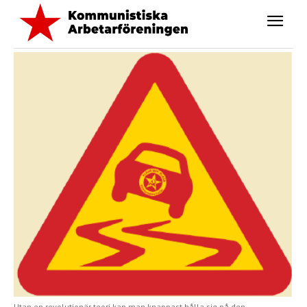
Utan en revolutionär teori kan man knappast hålla sig på den