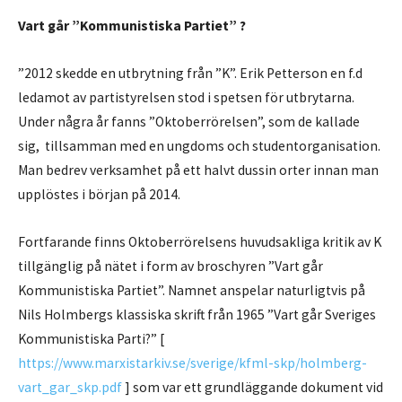
Vart går ”Kommunistiska Partiet” ?
”2012 skedde en utbrytning från ”K”. Erik Petterson en f.d
ledamot av partistyrelsen stod i spetsen för utbrytarna.
Under några år fanns ”Oktoberrörelsen”, som de kallade
sig, tillsamman med en ungdoms och studentorganisation.
Man bedrev verksamhet på ett halvt dussin orter innan man
upplöstes i början på 2014.
Fortfarande finns Oktoberrörelsens huvudsakliga kritik av K
tillgänglig på nätet i form av broschyren ”Vart går
Kommunistiska Partiet”. Namnet anspelar naturligtvis på
Nils Holmbergs klassiska skrift från 1965 ”Vart går Sveriges
Kommunistiska Parti?” [
https://www.marxistarkiv.se/sverige/kfml-skp/holmberg-
vart_gar_skp.pdf
] som var ett grundläggande dokument vid