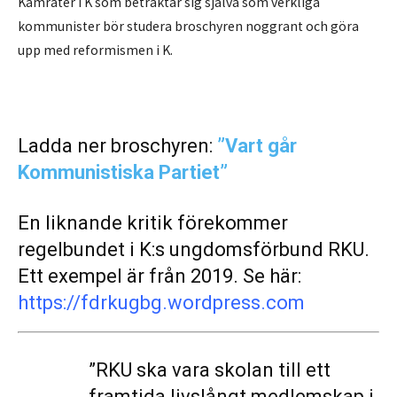
Kamrater i K som betraktar sig själva som verkliga
kommunister bör studera broschyren noggrant och göra
upp med reformismen i K.
Ladda ner broschyren:
”Vart går
Kommunistiska Partiet”
En liknande kritik förekommer
regelbundet i K:s ungdomsförbund RKU.
Ett exempel är från 2019. Se här:
https://fdrkugbg.wordpress.com
”RKU ska vara skolan till ett
framtida livslångt medlemskap i