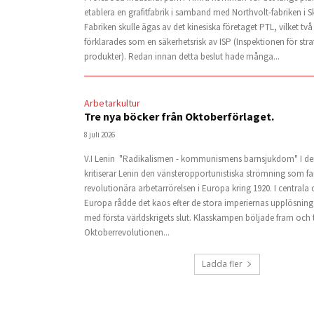
etablera en grafitfabrik i samband med Northvolt-fabriken i Sk
Fabriken skulle ägas av det kinesiska företaget PTL, vilket två
förklarades som en säkerhetsrisk av ISP (Inspektionen för stra
produkter). Redan innan detta beslut hade många...
Arbetarkultur
Tre nya böcker från Oktoberförlaget.
8 juli 2026
V.I Lenin "Radikalismen - kommunismens barnsjukdom" I de
kritiserar Lenin den vänsteropportunistiska strömning som 
revolutionära arbetarrörelsen i Europa kring 1920. I centrala
Europa rådde det kaos efter de stora imperiernas upplösnin
med första världskrigets slut. Klasskampen böljade fram och t
Oktoberrevolutionen...
Ladda fler