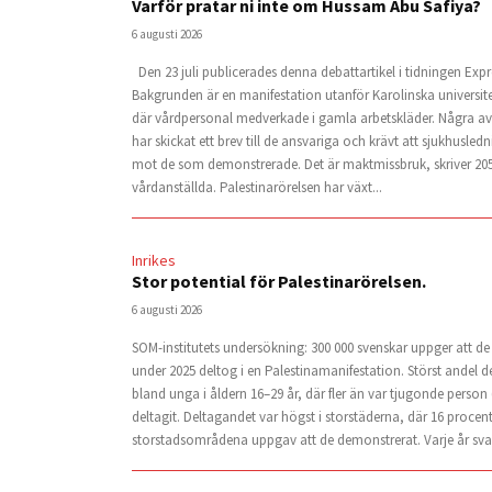
Varför pratar ni inte om Hussam Abu Safiya?
6 augusti 2026
Den 23 juli publicerades denna debattartikel i tidningen Expr
Bakgrunden är en manifestation utanför Karolinska universit
där vårdpersonal medverkade i gamla arbetskläder. Några av
har skickat ett brev till de ansvariga och krävt att sjukhusled
mot de som demonstrerade. Det är maktmissbruk, skriver 20
vårdanställda. Palestinarörelsen har växt...
Inrikes
Stor potential för Palestinarörelsen.
6 augusti 2026
SOM-institutets undersökning: 300 000 svenskar uppger att 
under 2025 deltog i en Palestinamanifestation. Störst andel d
bland unga i åldern 16–29 år, där fler än var tjugonde person 
deltagit. Deltagandet var högst i storstäderna, där 16 procent
storstadsområdena uppgav att de demonstrerat. Varje år svar