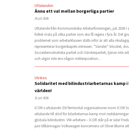
Uttalanden
Ännu ett val mellan borgerliga partier
24 juli 2026
Uttalande från Kommunistiska Arbetarföreningen, juli 2026 I 
folket rösta på vilka partier som ska få regera i fyra år. Det 
problemet som arbetarklassen ställs inför är att alla riksdagsp
representerar borgerskapets intressen. ”Vänster”-blocket, dvs
Socialdemokratiska partiet och Vänsterpartiet, tjänar inte ar
och utgör inte ens någon mittenposition...
Utrikes
Solidaritet med bilindustriarbetarnas kamp i
världen!
21 juli 2026
ICOR:s uttalande: Ett femtontal organisationer inom ICOR ha
uttalande till stöd för bilarbetarnas kamp mot nedskärninga
globala bilindustrin. VW-arbetare – ICOR står på er sida! Fre
juni tillkännagav Volkswagen-koncernens vd Oliver Blume att