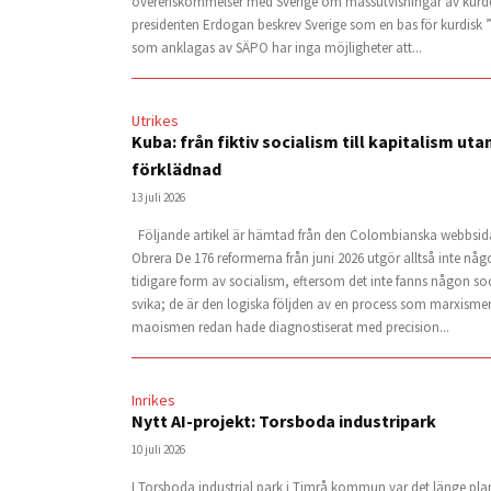
överenskommelser med Sverige om massutvisningar av kurder
presidenten Erdogan beskrev Sverige som en bas för kurdisk ”
som anklagas av SÄPO har inga möjligheter att...
Utrikes
Kuba: från fiktiv socialism till kapitalism uta
förklädnad
13 juli 2026
Följande artikel är hämtad från den Colombianska webbsid
Obrera De 176 reformerna från juni 2026 utgör alltså inte nå
tidigare form av socialism, eftersom det inte fanns någon soc
svika; de är den logiska följden av en process som marxisme
maoismen redan hade diagnostiserat med precision...
Inrikes
Nytt AI-projekt: Torsboda industripark
10 juli 2026
I Torsboda industrial park i Timrå kommun var det länge plan