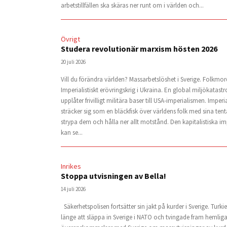
arbetstillfällen ska skäras ner runt om i världen och...
Övrigt
Studera revolutionär marxism hösten 2026
20 juli 2026
Vill du förändra världen? Massarbetslöshet i Sverige. Folkmor
Imperialistiskt erövringskrig i Ukraina. En global miljökatastro
upplåter frivilligt militära baser till USA-imperialismen. Imper
sträcker sig som en bläckfisk över världens folk med sina tenta
strypa dem och hålla ner allt motstånd. Den kapitalistiska i
kan se...
Inrikes
Stoppa utvisningen av Bella!
14 juli 2026
Säkerhetspolisen fortsätter sin jakt på kurder i Sverige. Turki
länge att släppa in Sverige i NATO och tvingade fram hemlig