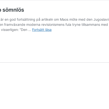
o sömnlös
är en god fortsättning på artikeln om Maos möte med den Jugoslavisk
 den framväxande moderna revisionismens fula tryne tillsammans med 
Socialimperialistiska
e visserligen: ”Den …
Fortsätt läsa
tendenser
gör
Mao
sömnlös