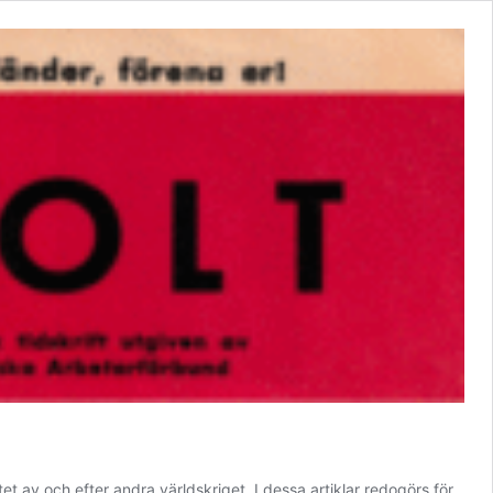
t av och efter andra världskriget. I dessa artiklar redogörs för