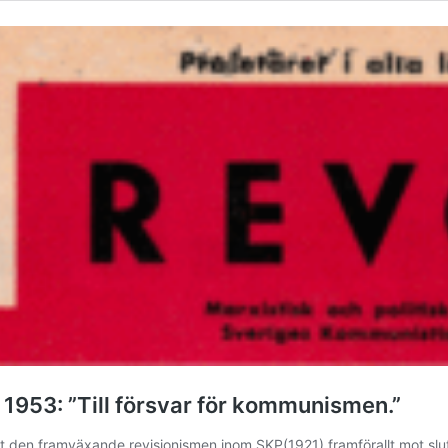
 1953: ”Till försvar för kommunismen.”
ot den framväxande revisionismen inom SKP(1921) framförallt mot slute