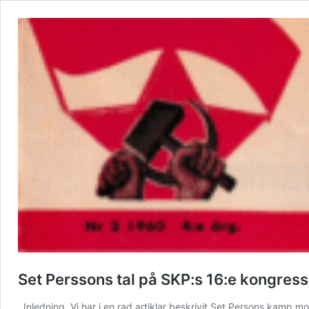
Set Perssons tal på SKP:s 16:e kongress
Inledning. Vi har i en rad artiklar beskrivit Set Persons kamp m