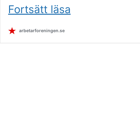
Fascism
Fortsätt läsa
–
Nytt
nummer
arbetarforeningen.se
av
Marxistiskt
Forum